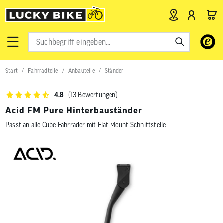
Verwende
die
Pfeile
nach
Start
Fahrradteile
Anbauteile
Ständer
oben
und
unten,
(13 Bewertungen)
4.8
um
das
Acid FM Pure Hinterbauständer
verfügbar
Passt an alle Cube Fahrräder mit Flat Mount Schnittstelle
Ergebnis
auszuwähl
Drücke
die
Eingabetas
um
zum
ausgewähl
Suchergeb
zu
gelangen.