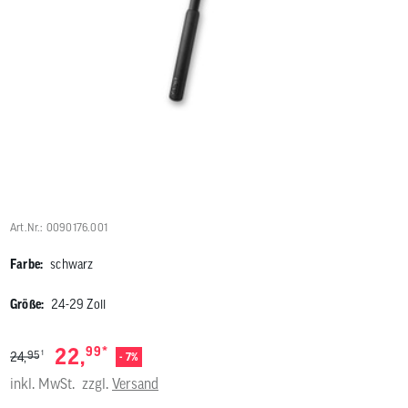
Benutzer
von
Touchgerä
können
Touch-
und
Streichges
verwenden
Art.Nr.: 0090176.001
Farbe:
schwarz
Größe:
24-29 Zoll
*
22,
99
1
95
24,
- 7%
inkl. MwSt.
zzgl.
Versand