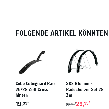
FOLGENDE ARTIKEL KÖNNTEN 
Cube Cubeguard Race
SKS Bluemels
26/28 Zoll Cross
Radschützer Set 28
hinten
Zoll
19,
*
29,
*
99
99
1
32,
99