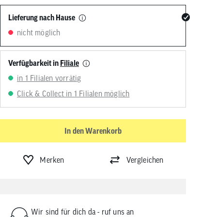
von
Touchgeräten
Lieferung nach Hause
können
nicht möglich
Touch-
und
Streichgesten
verwenden.
Verfügbarkeit in
Filiale
in 1 Filialen vorrätig
Click & Collect in 1 Filialen möglich
In den Warenkorb
Merken
Vergleichen
Wir sind für dich da - ruf uns an