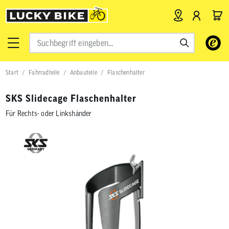
Verwende
die
Pfeile
nach
Start
Fahrradteile
Anbauteile
Flaschenhalter
oben
und
unten,
SKS Slidecage Flaschenhalter
um
das
Für Rechts- oder Linkshänder
verfügbar
Ergebnis
auszuwähl
Drücke
die
Eingabetas
um
zum
ausgewähl
Suchergeb
zu
gelangen.