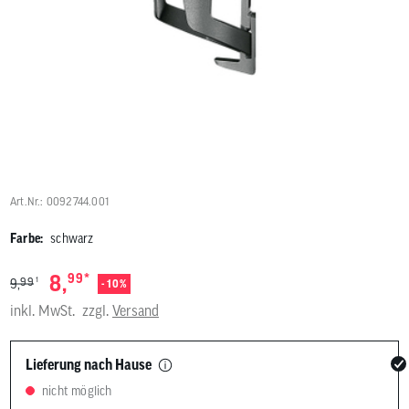
Benutzer
von
Touchgerä
können
Touch-
und
Streichges
verwenden
Art.Nr.: 0092744.001
Farbe:
schwarz
*
8,
99
1
99
9,
- 10%
inkl. MwSt.
zzgl.
Versand
Lieferung nach Hause
nicht möglich