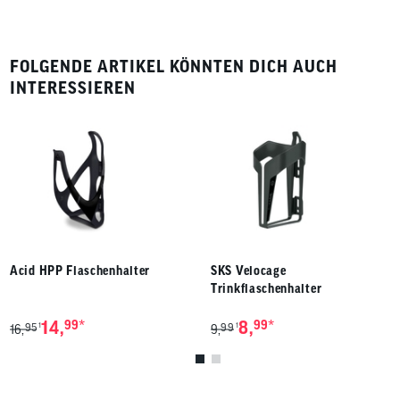
FOLGENDE ARTIKEL KÖNNTEN DICH AUCH
INTERESSIEREN
Acid HPP Flaschenhalter
SKS Velocage
Trinkflaschenhalter
*
*
14,
99
8,
99
95
99
1
1
16,
9,