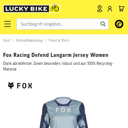
Verwende
die
Pfeile
nach
Start
Fahrradbekleidung
Trikot & Shirts
oben
und
unten,
Fox Racing Defend Langarm Jersey Women
um
das
Dank abriebfester Zonen besonders robust und aus 100% Recycling-
verfügbar
Material
Ergebnis
auszuwähl
Drücke
die
Eingabetas
um
zum
ausgewähl
Suchergeb
zu
gelangen.