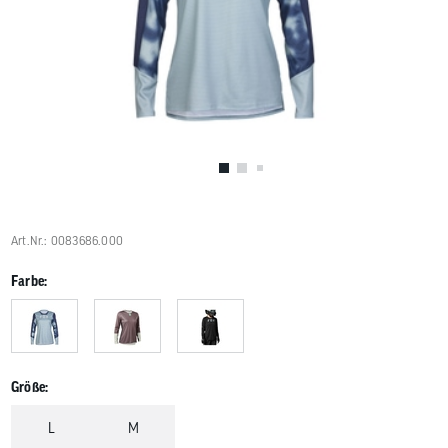
Benutzer
von
Touchgerä
können
Touch-
und
Streichges
verwenden
Art.Nr.: 0083686.000
Farbe:
Größe:
L
M