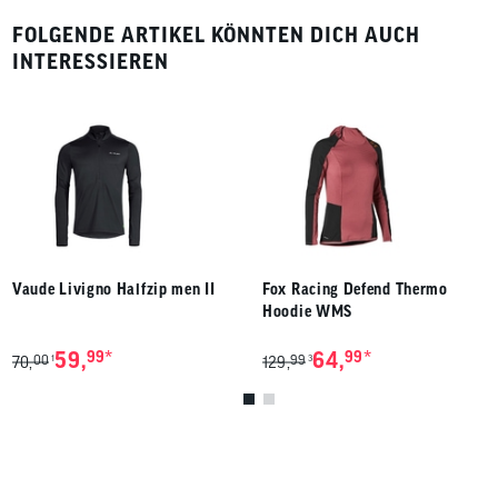
FOLGENDE ARTIKEL KÖNNTEN DICH AUCH
INTERESSIEREN
Vaude Livigno Halfzip men II
Fox Racing Defend Thermo
Hoodie WMS
*
*
59,
99
64,
99
00
99
1
3
70,
129,