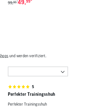
49,
*
99
1
99,
95
Shops
und werden verifiziert.
5
Perfekter Trainingsshuh
Perfekter Trainingsshuh