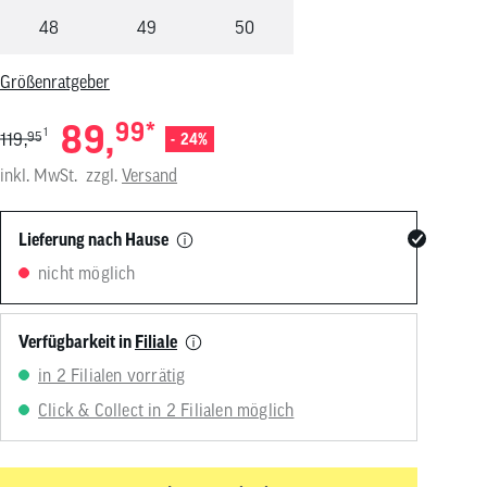
von
48
49
50
Touchgeräten
können
Touch-
Größenratgeber
und
Streichgesten
89,
99
*
verwenden.
1
119,
95
- 24%
inkl. MwSt.
zzgl.
Versand
Lieferung nach Hause
nicht möglich
Verfügbarkeit in
Filiale
in 2 Filialen vorrätig
Click & Collect in 2 Filialen möglich