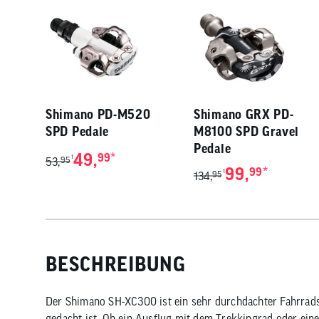
Shimano PD-M520
Shimano GRX PD-
SPD Pedale
M8100 SPD Gravel
Pedale
49,
*
99
1
53,
95
99,
*
99
1
134,
95
BESCHREIBUNG
Der Shimano SH-XC300 ist ein sehr durchdachter Fahrradsc
gedacht ist. Ob ein Ausflug mit dem Trekkingrad oder ein