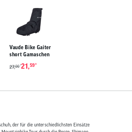
Vaude Bike Gaiter
short Gamaschen
21,
*
59
1
27,
00
huh, der für die unterschiedlichsten Einsätze
e Mountainbike-Tour durch die Berge, Shimano