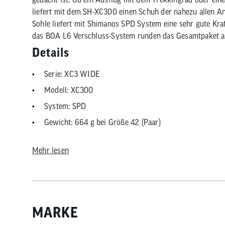
liefert mit dem SH-XC300 einen Schuh der nahezu allen An
Sohle liefert mit Shimanos SPD System eine sehr gute Kr
das BOA L6 Verschluss-System runden das Gesamtpaket a
Details
Serie: XC3 WIDE
Modell: XC300
System: SPD
Gewicht: 664 g bei Größe 42 (Paar)
Sohle: Glasfaserverstärkte Nylonsohle
Mehr lesen
Verschluss-System: BOA L6-Spule
Pedalempfehlung: Shimano PD-ME700, PD-M520
MARKE