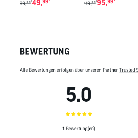
49,
*
95,
*
99
99
1
1
99,
95
119,
95
BEWERTUNG
Alle Bewertungen erfolgen über unseren Partner
Trusted 
5.0
1
Bewertung(en)