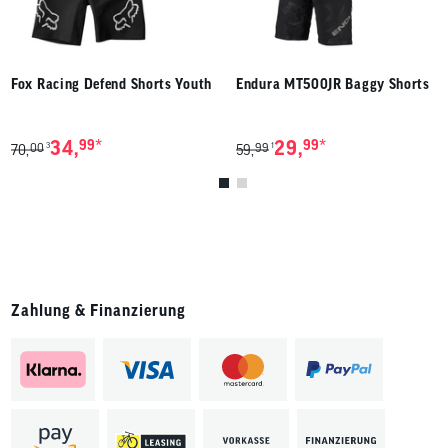
Fox Racing Defend Shorts Youth
Endura MT500JR Baggy Shorts
*
*
34,
99
29,
99
00
99
3
1
70,
59,
Zahlung & Finanzierung