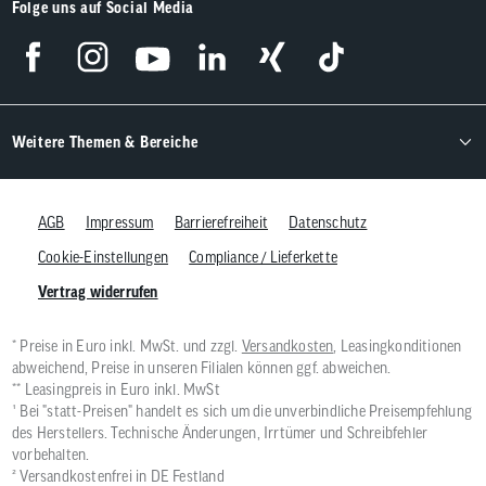
Folge uns auf Social Media
Weitere Themen & Bereiche
AGB
Impressum
Barrierefreiheit
Datenschutz
Cookie-Einstellungen
Compliance / Lieferkette
Vertrag widerrufen
* Preise in Euro inkl. MwSt. und zzgl.
Versandkosten
, Leasingkonditionen
abweichend, Preise in unseren Filialen können ggf. abweichen.
** Leasingpreis in Euro inkl. MwSt
¹ Bei "statt-Preisen" handelt es sich um die unverbindliche Preisempfehlung
des Herstellers. Technische Änderungen, Irrtümer und Schreibfehler
vorbehalten.
² Versandkostenfrei in DE Festland