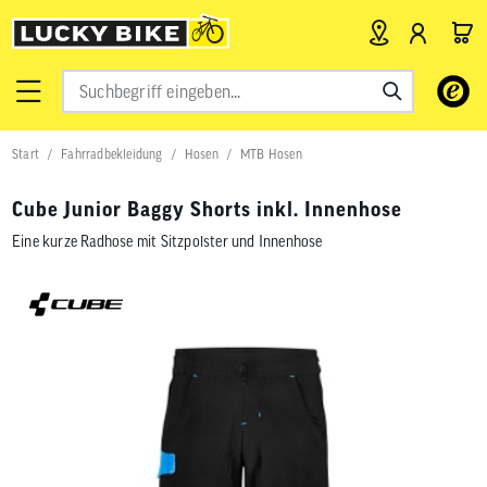
Verwende
die
Pfeile
nach
Start
Fahrradbekleidung
Hosen
MTB Hosen
oben
und
unten,
Cube Junior Baggy Shorts inkl. Innenhose
um
das
Eine kurze Radhose mit Sitzpolster und Innenhose
verfügbar
Ergebnis
auszuwähl
Drücke
die
Eingabetas
um
zum
ausgewähl
Suchergeb
zu
gelangen.