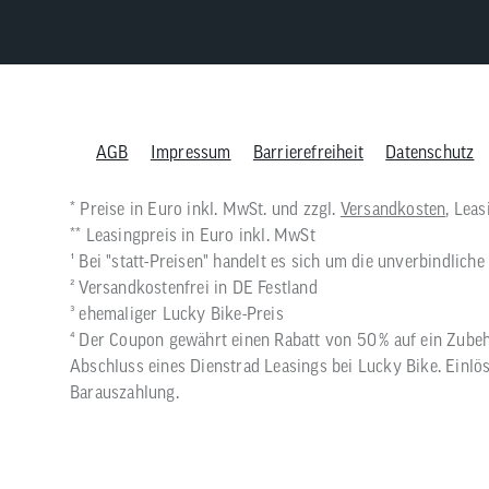
AGB
Impressum
Barrierefreiheit
Datenschutz
* Preise in Euro inkl. MwSt. und zzgl.
Versandkosten
, Lea
** Leasingpreis in Euro inkl. MwSt
¹ Bei "statt-Preisen" handelt es sich um die unverbindlic
² Versandkostenfrei in DE Festland
³ ehemaliger Lucky Bike-Preis
⁴ Der Coupon gewährt einen Rabatt von 50 % auf ein Zubeh
Abschluss eines Dienstrad Leasings bei Lucky Bike. Einlös
Barauszahlung.