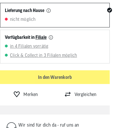
von
Touchgeräten
Lieferung nach Hause
können
nicht möglich
Touch-
und
Streichgesten
verwenden.
Verfügbarkeit in
Filiale
in 4 Filialen vorrätig
Click & Collect in 3 Filialen möglich
In den Warenkorb
Merken
Vergleichen
Wir sind für dich da - ruf uns an