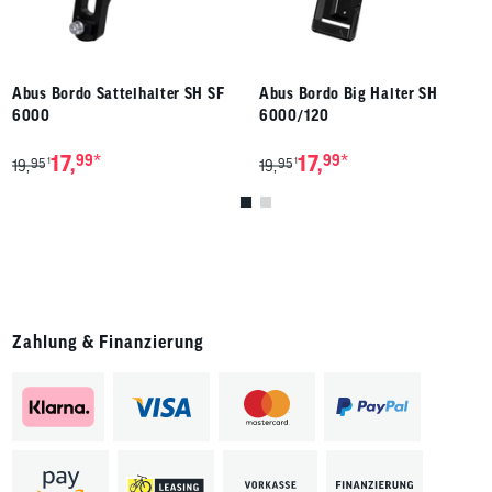
Abus Bordo Sattelhalter SH SF
Abus Bordo Big Halter SH
6000
6000/120
*
*
17,
99
17,
99
95
95
1
1
19,
19,
Zahlung & Finanzierung