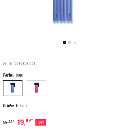
Benutzer
von
Touchgerä
können
Touch-
und
Streichges
verwenden
Art.Nr.: 0096859.001
Farbe:
blue
Größe:
60 cm
*
19,
99
1
95
59,
- 66%