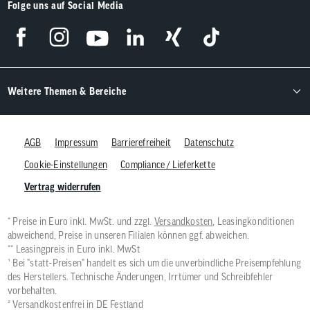
Folge uns auf Social Media
Weitere Themen & Bereiche
AGB
Impressum
Barrierefreiheit
Datenschutz
Cookie-Einstellungen
Compliance / Lieferkette
Vertrag widerrufen
* Preise in Euro inkl. MwSt. und zzgl.
Versandkosten
, Leasingkonditionen
abweichend, Preise in unseren Filialen können ggf. abweichen.
** Leasingpreis in Euro inkl. MwSt
¹ Bei "statt-Preisen" handelt es sich um die unverbindliche Preisempfehlung
des Herstellers. Technische Änderungen, Irrtümer und Schreibfehler
vorbehalten.
² Versandkostenfrei in DE Festland