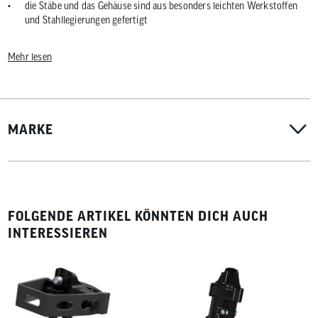
die Stäbe und das Gehäuse sind aus besonders leichten Werkstoffen
und Stahllegierungen gefertigt
Verbindung der Stäbe durch Spezialniete
Mehr lesen
2-Komponenten-Walzen gewährleisten dauerhafte Lesbarkeit der
Schlosssymbole
Schlosscode individuell einstellbar
guter Kompromiss aus Sicherheit und Gewicht
MARKE
ca. 460 g
ohne Halterung
Abus Securitylevel 7/15
FOLGENDE ARTIKEL KÖNNTEN DICH AUCH
INTERESSIEREN