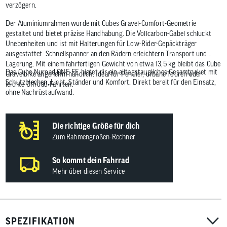
verzögern.
Der Aluminiumrahmen wurde mit Cubes Gravel-Comfort-Geometrie
gestaltet und bietet präzise Handhabung. Die Vollcarbon-Gabel schluckt
Unebenheiten und ist mit Halterungen für Low-Rider-Gepäckträger
ausgestattet. Schnellspanner an den Rädern erleichtern Transport und
Lagerung. Mit einem fahrfertigen Gewicht von etwa 13,5 kg bleibt das Cube
Das Cube Nuroad ONE FE bietet dir ein alltagstaugliches Gesamtpaket mit
Gravelbike angenehm handlich. Ideal für Pendler, urbane Touren oder
Schutzblechen, Licht, Ständer und Komfort. Direkt bereit für den Einsatz,
leichte Offroad-Fahrten.
ohne Nachrüstaufwand.
Die richtige Größe für dich
Zum Rahmengrößen-Rechner
So kommt dein Fahrrad
Mehr über diesen Service
SPEZIFIKATION