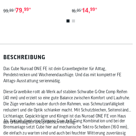
*
*
79,
99
14,
99
99
95
3
1
99,
16,
BESCHREIBUNG
Das Cube Nuroad ONE FE ist dein Gravelbegleiter für Alltag,
Pendelstrecken und Wochenendausflüge. Und das mit kompletter FE
Alltags-Ausstattung serienmäßig.
Diese Gravelbike rollt ab Werk auf stabilen Schwalbe G-One Comp Reifen
(40 mm) und erzielt so eine gute Balance zwischen Komfort und Laufruhe.
Die Züge verlaufen sauber durch den Rahmen, was Schmutzanfälligkeit
reduziert und die Optik schlanker macht. Mit Schutzblechen, Seitenständer,
Lichtanlage, Gepäckträger und Klingel ist das Nuroad ONE FE von Haus
Als Antrieb dient eine Shimano Cues 1x9-Gang Kombination und bei der
aus urbantauglich und praktisch im Alltag.
Bremsanlage setzt Cube hier auf mechanische Tektro-Scheiben (160 mm),
die einfach zu warten sind und auch bei feuchter Witterung zuverlässig