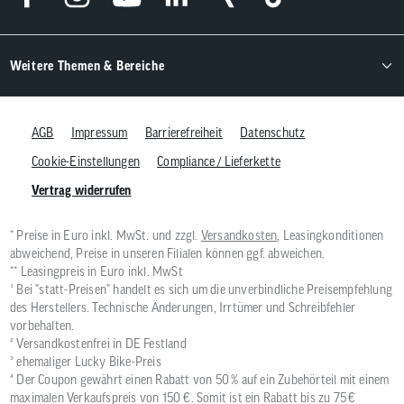
Weitere Themen & Bereiche
AGB
Impressum
Barrierefreiheit
Datenschutz
Cookie-Einstellungen
Compliance / Lieferkette
Vertrag widerrufen
* Preise in Euro inkl. MwSt. und zzgl.
Versandkosten
, Leasingkonditionen
abweichend, Preise in unseren Filialen können ggf. abweichen.
** Leasingpreis in Euro inkl. MwSt
¹ Bei "statt-Preisen" handelt es sich um die unverbindliche Preisempfehlung
des Herstellers. Technische Änderungen, Irrtümer und Schreibfehler
vorbehalten.
² Versandkostenfrei in DE Festland
³ ehemaliger Lucky Bike-Preis
⁴ Der Coupon gewährt einen Rabatt von 50 % auf ein Zubehörteil mit einem
maximalen Verkaufspreis von 150 €. Somit ist ein Rabatt bis zu 75 €