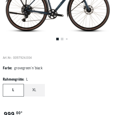
Benutzer
von
Touchgerä
können
Touch-
und
Streichges
verwenden
Art.Nr.: 0097924.004
Farbe:
grovegreen´n´black
Rahmengröße:
L
L
XL
*
999,
00