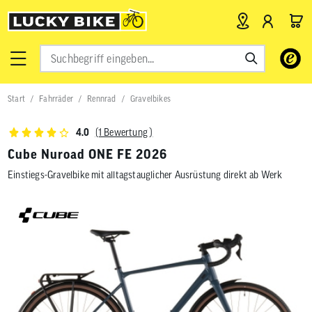
Verwende
die
Pfeile
nach
Start
Fahrräder
Rennrad
Gravelbikes
oben
und
unten,
(1 Bewertung )
4.0
um
das
Cube Nuroad ONE FE 2026
verfügbar
Einstiegs-Gravelbike mit alltagstauglicher Ausrüstung direkt ab Werk
Ergebnis
auszuwähl
Drücke
die
Eingabetas
um
zum
ausgewähl
Suchergeb
zu
gelangen.