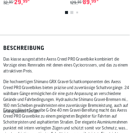
*
*
29,
99
89,
99
95
95
1
1
32,
129,
BESCHREIBUNG
Das klasse ausgestattete Axess Creed PRO Gravelbike kombiniert die
Vorzüge eines Rennrades mit denen eines Cyclocrossers, und das zu einem
attraktiven Preis.
Die hochwertigen Shimano GRX Gravel-Schaltkomponenten des Axess
Creed PRO Gravelbikes bieten präzise und zuverlässige Schaltvorgänge. 24
wählbare Gänge ermöglichen dir eine gute Anpassung an verschiedene
Gelände und Fahrbedingungen. Hydraulische Shimano Gravel-Bremsen mit
160 mm Scheiben gewährleisten eine zuverlässige Bremsleistung, auch auf
Eine profilierte Schwalbe G-One 40 mm Gravel-Bereifung macht das Axess
unwegsamem Terrain.
Creed PRO Gravelbike zu einem geeigneten Begleiter für Fahrten auf
Schotterpisten und asphaltierten Straßen. Der elegante Aluminiumrahmen
punktet mit intern verlegten Zügen und schützt somit vor Schmutz, was