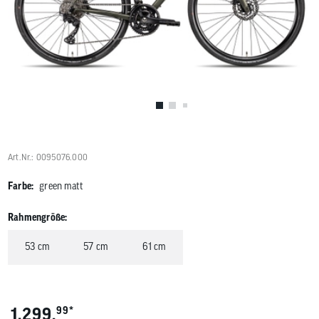
Benutzer
von
Touchgerä
können
Touch-
und
Streichges
verwenden
Art.Nr.: 0095076.000
Farbe:
green matt
Rahmengröße:
53 cm
57 cm
61 cm
*
1.299,
99