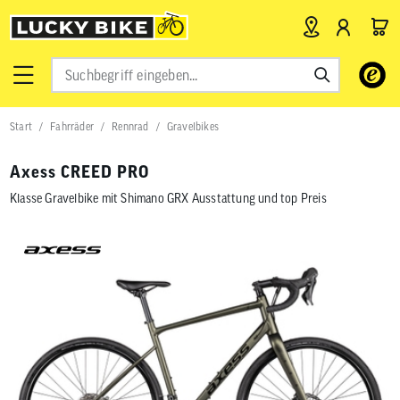
Verwende
die
Pfeile
nach
Start
Fahrräder
Rennrad
Gravelbikes
oben
und
unten,
Axess CREED PRO
um
das
Klasse Gravelbike mit Shimano GRX Ausstattung und top Preis
verfügbar
Ergebnis
auszuwähl
Drücke
die
Eingabetas
um
zum
ausgewähl
Suchergeb
zu
gelangen.