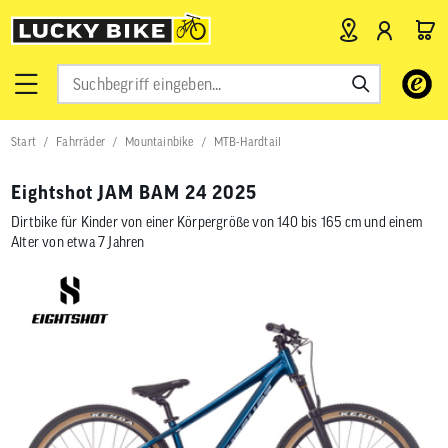
Verwende
die
Pfeile
nach
Start
Fahrräder
Mountainbike
MTB-Hardtail
oben
und
unten,
Eightshot JAM BAM 24 2025
um
das
Dirtbike für Kinder von einer Körpergröße von 140 bis 165 cm und einem
verfügbar
Alter von etwa 7 Jahren
Ergebnis
auszuwähl
Drücke
die
Eingabetas
um
zum
ausgewähl
Suchergeb
zu
gelangen.