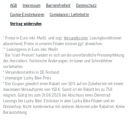
AGB
Impressum
Barrierefreiheit
Datenschutz
Cookie-Einstellungen
Compliance / Lieferkette
Vertrag widerrufen
* Preise in Euro inkl. MwSt. und zzgl.
Versandkosten
, Leasingkonditionen
abweichend, Preise in unseren Filialen können ggf. abweichen.
** Leasingpreis in Euro inkl. MwSt
¹ Bei "statt-Preisen" handelt es sich um die unverbindliche Preisempfehlung
des Herstellers. Technische Änderungen, Irrtümer und Schreibfehler
vorbehalten.
² Versandkostenfrei in DE Festland
³ ehemaliger Lucky Bike-Preis
⁴ Der Coupon gewährt einen Rabatt von 50 % auf ein Zubehörteil mit einem
maximalen Verkaufspreis von 150 €. Somit ist ein Rabatt bis zu 75 €
möglich. Gültig bis zum 31.08.2026 bei Abschluss eines Dienstrad
Leasings bei Lucky Bike. Einlösbar in allen Lucky Bike Filialen und im
Onlineshop. Nicht kombinierbar mit anderen Aktionen oder Rabatten. Keine
Barauszahlung.