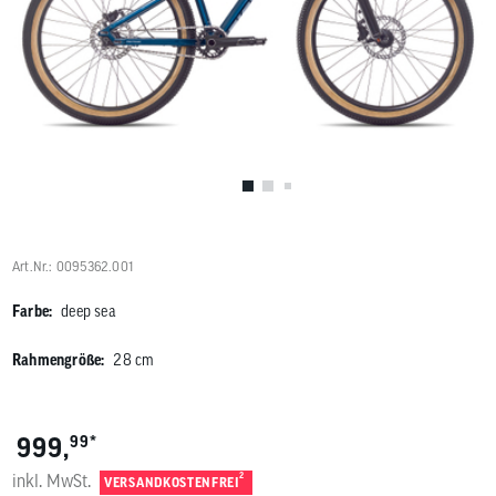
Benutzer
von
Touchgerä
können
Touch-
und
Streichges
verwenden
Art.Nr.: 0095362.001
Farbe:
deep sea
Rahmengröße:
28 cm
*
999,
99
inkl. MwSt.
2
VERSANDKOSTENFREI