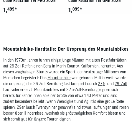
Cube Reaction TM PRO 2025
Cube Reaction TM ONE 2025
*
*
1,
499
1,
099
Mountainbike-Hardtails: Der Ursprung des Mountainbikes
In den 1970er Jahren fuhren einige junge Männer mit alten Postfahrrädern
auf 26 Zoll Reifen einen Berg in Marin County, Kalifornien, herunter. Aus
diesen waghalsigen Stunts wurde ein Sport, der heutzutage Millionen von
Menschen begeistert: Das
Mountainbike
war geboren. Mittlerweile wurde
die ursprüngliche 26-Zoll-Bereifung fast komplett durch
27,5
- und
29-Zoll
-
Laufräder ersetzt. Mountainbikes mit 27,5-Zoll-Bereifung eignen sich
bereits für FahrerInnen ab einer Größe von etwa 1,40 Meter und sind
zudem besonders beliebt, wenn Wendigkeit und Agilität eine große Rolle
spielen. 29er (auch Twentyniner genannt) sind etwas laufruhiger und rollen
besser über Hindernisse, weshalb sie größtmöglichen Komfort bieten und
sich somit gut für längere Touren eignen.