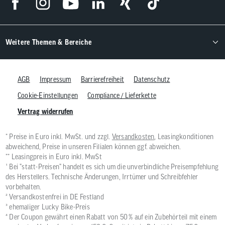
Weitere Themen & Bereiche
AGB
Impressum
Barrierefreiheit
Datenschutz
Cookie-Einstellungen
Compliance / Lieferkette
Vertrag widerrufen
* Preise in Euro inkl. MwSt. und zzgl.
Versandkosten
, Leasingkonditionen
abweichend, Preise in unseren Filialen können ggf. abweichen.
** Leasingpreis in Euro inkl. MwSt
¹ Bei "statt-Preisen" handelt es sich um die unverbindliche Preisempfehlung
des Herstellers. Technische Änderungen, Irrtümer und Schreibfehler
vorbehalten.
² Versandkostenfrei in DE Festland
³ ehemaliger Lucky Bike-Preis
⁴ Der Coupon gewährt einen Rabatt von 50 % auf ein Zubehörteil mit einem