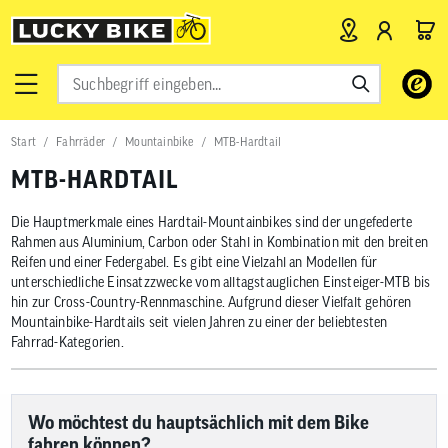
Verwende
die
Pfeile
nach
Start
Fahrräder
Mountainbike
MTB-Hardtail
oben
und
MTB-HARDTAIL
unten,
um
das
Die Hauptmerkmale eines Hardtail-Mountainbikes sind der ungefederte
verfügbar
Rahmen aus Aluminium, Carbon oder Stahl in Kombination mit den breiten
Ergebnis
Reifen und einer Federgabel. Es gibt eine Vielzahl an Modellen für
auszuwähl
unterschiedliche Einsatzzwecke vom alltagstauglichen Einsteiger-MTB bis
Drücke
hin zur Cross-Country-Rennmaschine. Aufgrund dieser Vielfalt gehören
die
Mountainbike-Hardtails seit vielen Jahren zu einer der beliebtesten
Eingabetas
um
Fahrrad-Kategorien.
zum
ausgewähl
Suchergeb
zu
Wo möchtest du hauptsächlich mit dem Bike
gelangen.
fahren können?