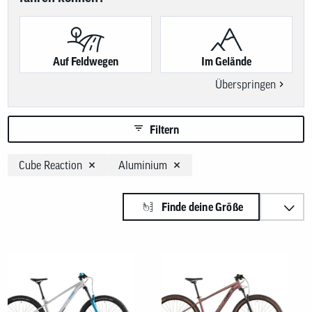
Benutzer
von
Touchgerä
können
Touch-
Auf Feldwegen
Im Gelände
und
Streichges
Überspringen
verwenden
Filtern
Cube Reaction
Aluminium
Sortieren nach:
Finde deine Größe
Produkte