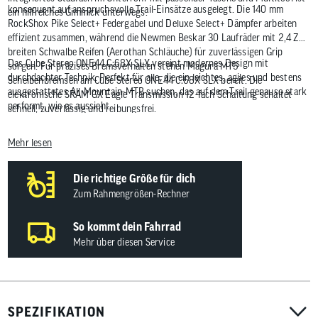
konsequent auf anspruchsvolle Trail-Einsätze ausgelegt. Die 140 mm
ein hilfreiches Gimmick unterwegs.
RockShox Pike Select+ Federgabel und Deluxe Select+ Dämpfer arbeiten
effizient zusammen, während die Newmen Beskar 30 Laufräder mit 2,4 Zol
breiten Schwalbe Reifen (Aerothan Schläuche) für zuverlässigen Grip
Das Cube Stereo ONE44 C:68X SLX vereint modernes Design mit
sorgen. Für präzises Bremsverhalten stehen Magura MT5
durchdachter Technik. Perfekt für alle, die ein leichtes, agiles und bestens
Scheibenbremsen am Cube Stereo ONE44 C:68X SLX bereit. Die
ausgestattetes All-Mountain-MTB suchen, das auf dem Trail genauso stark
elektronische SRAM GX Eagle Transmission 12-fach Schaltung schaltet
performt, wie es aussieht.
schnell, zuverlässig und reibungsfrei.
Mehr lesen
Die richtige Größe für dich
Zum Rahmengrößen-Rechner
So kommt dein Fahrrad
Mehr über diesen Service
SPEZIFIKATION