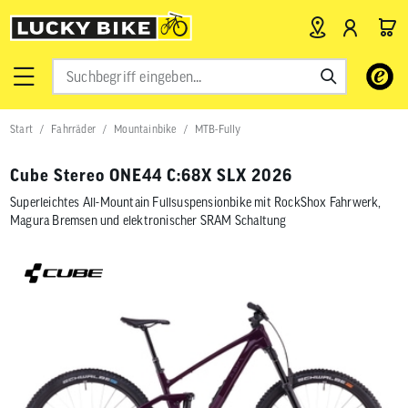
Verwende
die
Pfeile
nach
Start
Fahrräder
Mountainbike
MTB-Fully
oben
und
unten,
Cube Stereo ONE44 C:68X SLX 2026
um
das
Superleichtes All-Mountain Fullsuspensionbike mit RockShox Fahrwerk,
verfügbar
Magura Bremsen und elektronischer SRAM Schaltung
Ergebnis
auszuwähl
Drücke
die
Eingabetas
um
zum
ausgewähl
Suchergeb
zu
gelangen.