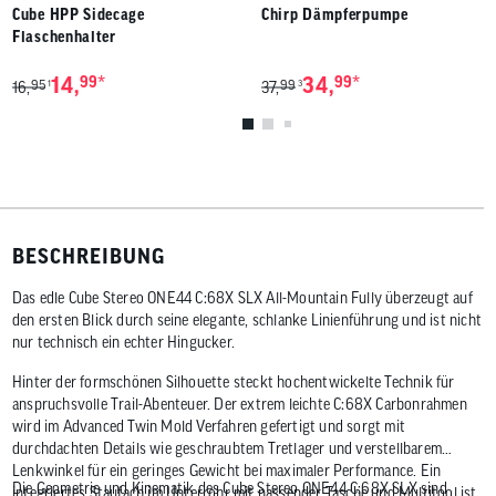
Cube HPP Sidecage
Chirp Dämpferpumpe
Flaschenhalter
*
*
14,
99
34,
99
95
99
1
3
16,
37,
BESCHREIBUNG
Das edle Cube Stereo ONE44 C:68X SLX All-Mountain Fully überzeugt auf
den ersten Blick durch seine elegante, schlanke Linienführung und ist nicht
nur technisch ein echter Hingucker.
Hinter der formschönen Silhouette steckt hochentwickelte Technik für
anspruchsvolle Trail-Abenteuer. Der extrem leichte C:68X Carbonrahmen
wird im Advanced Twin Mold Verfahren gefertigt und sorgt mit
durchdachten Details wie geschraubtem Tretlager und verstellbarem
Lenkwinkel für ein geringes Gewicht bei maximaler Performance. Ein
Die Geometrie und Kinematik des Cube Stereo ONE44 C:68X SLX sind
integriertes Staufach im Unterrohr mit passender Tasche und Multitool ist