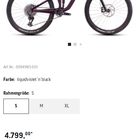
Benutzer
von
Touchgerä
können
Touch-
und
Streichges
verwenden
Art.Nr.: 0094983.001
Farbe:
liquidviolet´n´black
Rahmengröße:
S
S
M
XL
*
4.799,
00