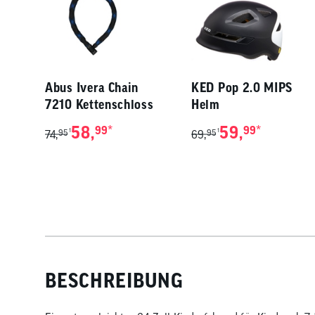
Abus Ivera Chain
KED Pop 2.0 MIPS
7210 Kettenschloss
Helm
58,
*
59,
*
99
99
1
1
74,
95
69,
95
BESCHREIBUNG