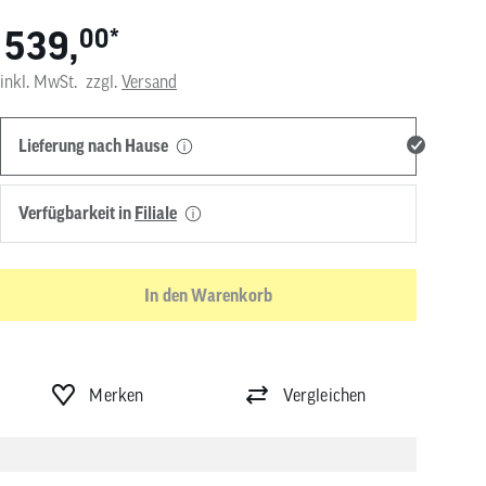
von
539,
00
*
Touchgeräten
können
Touch-
inkl. MwSt.
zzgl.
Versand
und
Streichgesten
verwenden.
Lieferung nach Hause
Verfügbarkeit in
Filiale
In den Warenkorb
Merken
Vergleichen