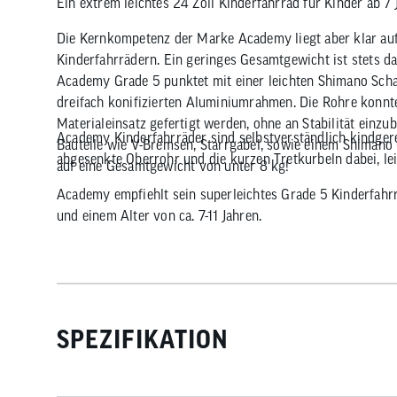
Ein extrem leichtes 24 Zoll Kinderfahrrad für Kinder ab 7
Die Kernkompetenz der Marke Academy liegt aber klar au
Kinderfahrrädern. Ein geringes Gesamtgewicht ist stets da
Academy Grade 5 punktet mit einer leichten Shimano Sch
dreifach konifizierten Aluminiumrahmen. Die Rohre konn
Materialeinsatz gefertigt werden, ohne an Stabilität einz
Academy Kinderfahrräder sind selbstverständlich kindgere
Bauteile wie V-Bremsen, Starrgabel, sowie einem Shimano
abgesenkte Oberrohr und die kurzen Tretkurbeln dabei, lei
auf eine Gesamtgewicht von unter 8 kg!
Academy empfiehlt sein superleichtes Grade 5 Kinderfahr
und einem Alter von ca. 7-11 Jahren.
SPEZIFIKATION