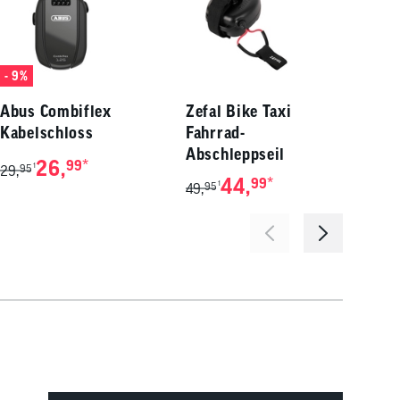
- 9%
- 11
Abus Combiflex
Zefal Bike Taxi
F10
Kabelschloss
Fahrrad-
Abschleppseil
26,
*
99
1
29,
95
17,
99
44,
*
99
1
49,
95