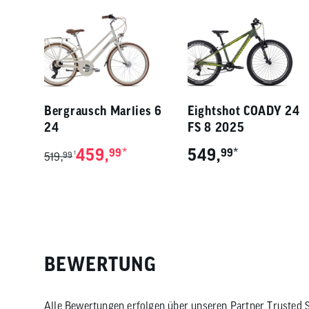
Bergrausch Marlies 6
Eightshot COADY 24
24
FS 8 2025
459,
*
549,
*
99
99
1
519,
99
BEWERTUNG
Alle Bewertungen erfolgen über unseren Partner
Trusted 