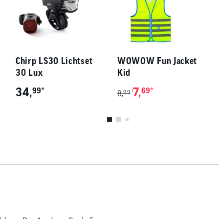
Chirp LS30 Lichtset
WOWOW Fun Jacket
30 Lux
Kid
34,
*
7,
*
99
69
1
8,
99