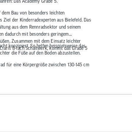
 Jahren: Das Academy Grade 5.
f dem Bau von besonders leichten
s Ziel der Kinderradexperten aus Bielefeld. Das
altung aus dem Rennradsektor und seinem
ten dadurch mit besonders geringem
ubüßen. Zusammen mit dem Einsatz leichter
cht konzipiert. So helfen beispielsweise das
 Claris 8-fach Schaltwerk, kommt das Grade 5
chter die Füße auf den Boden abzustellen.
rad für eine Körpergröße zwischen 130-145 cm