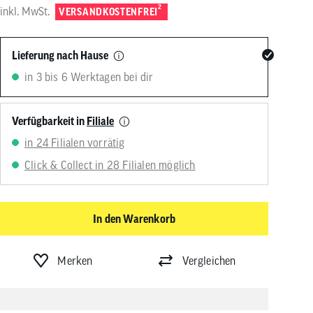
von
2
inkl. MwSt.
VERSANDKOSTENFREI
Touchgeräten
können
Touch-
Lieferung nach Hause
und
Streichgesten
in 3 bis 6 Werktagen bei dir
verwenden.
Verfügbarkeit in
Filiale
in 24 Filialen vorrätig
Click & Collect in 28 Filialen möglich
In den Warenkorb
Merken
Vergleichen