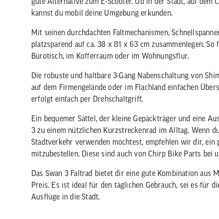
gute Alternative zum E-Scooter. Ob in der Stadt, auf dem
kannst du mobil deine Umgebung erkunden.
Mit seinen durchdachten Faltmechanismen, Schnellspanne
platzsparend auf ca. 38 x 81 x 63 cm zusammenlegen. So fi
Bürotisch, im Kofferraum oder im Wohnungsflur.
Die robuste und haltbare 3-Gang Nabenschaltung von Shima
auf dem Firmengelände oder im Flachland einfachen Übers
erfolgt einfach per Drehschaltgriff.
Ein bequemer Sattel, der kleine Gepäckträger und eine A
3 zu einem nützlichen Kurzstreckenrad im Alltag. Wenn du
Stadtverkehr verwenden möchtest, empfehlen wir dir, ein
mitzubestellen. Diese sind auch von Chirp Bike Parts bei un
Das Swan 3 Faltrad bietet dir eine gute Kombination aus M
Preis. Es ist ideal für den täglichen Gebrauch, sei es für d
Ausflüge in die Stadt.