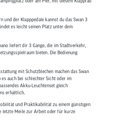
 Campingplatz oder am Pier, mit diesem Klapprad
rn und der Klapppedale kannst du das Swan 3
ndet es leicht seinen Platz unter dem
no liefert dir 3 Gänge, die im Stadtverkehr,
etzungsspielraum bieten. Die Bedienung
usstattung mit Schutzblechen machen das Swan
 es auch bei schlechter Sicht oder im
 passendes Akku-Leuchtenset gleich
s erhältlich.
obilität und Praktikabilität zu einem günstigen
ie letzte Meile zur Arbeit oder für kurze