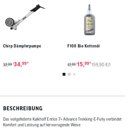
Chirp Dämpferpumpe
F100 Bio Kettenöl
*
*
34,
99
15,
99
159,90 €/l
99
99
3
1
37,
17,
BESCHREIBUNG
Das vollgefederte Kalkhoff Entice 7+ Advance Trekking-E-Fully verbindet
Komfort und Leistung auf hervorragende Weise