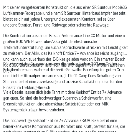
Mit seiner vollgefederten Konstruktion, die aus einer SR Suntour Mobie36
Luftkammer-Federgabel und einem SR Suntour Hinterbaudämpfer besteht,
bietet es dir auf jedem Untergrund exzellenten Komfort, sei es über
unebene Straßen, Forst- und Feldwege oder schlechte Radwege.
Die Kombination aus einem Bosch Performance Line CX Motor und einem
großen 800 Wh PowerTube-Akku gibt dir elektronische
Tretkraftunterstützung, um auch anspruchsvolle Strecken mit Leichtigkeit
zu meistern. Der Akku des Kalkhoff Entice 7+ Advance ist leicht zugänglich
und kann auch außerhalb des E-Bikes geladen werden. Ein smarter Bosch
Für eine präzise Bremsung sorgen die hydraulischen 203 mm Tektro
Kiox 300 Bordcomputer liefert dir alle wichtigen Informationen auf einen
Scheibenbremsen, während die breite Schwalbe Bereifung für guten Grip
Blick.
und leichte Offroadperformance sorgt. Die 11-Gang Cues Schaltung von
Shimano bietet eine zuverlässige und präzise Schaltaktion, ideal für den
Einsatz im Trekking-Bereich.
Viele Details lassen dich jede Fahrt mit dem Kalkhoff Entice 7+ Advance
genießen. So sind ein hochwertiger Supernova Scheinwerfer, eine
Bremslichtfunktion, eine absenkbare Sattelstütze oder der MIK-
Systemgepäckträger hervorzuheben.
Das hochwertige Kalkhoff Entice 7+ Advance E-SUV Bike bietet eine
bemerkenswerte Kombination aus Komfort und Kraft, perfekt für alle, die