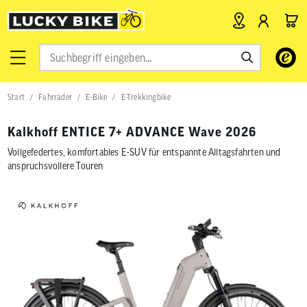
Verwende
die
Pfeile
nach
Start
Fahrräder
E-Bike
E-Trekkingbike
oben
und
unten,
Kalkhoff ENTICE 7+ ADVANCE Wave 2026
um
das
Vollgefedertes, komfortables E-SUV für entspannte Alltagsfahrten und
verfügbar
anspruchsvollere Touren
Ergebnis
auszuwähl
Drücke
die
Eingabetas
um
zum
ausgewähl
Suchergeb
zu
gelangen.