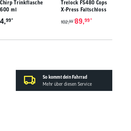
Chirp Trinkflasche
Trelock FS480 Cops
600 ml
X-Press Faltschloss
4,
*
89,
*
99
99
1
102,
99
So kommt dein Fahrrad
Mehr über diesen Service