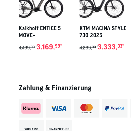
Kalkhoff ENTICE 5
KTM MACINA STYLE
MOVE+
730 2025
3.169,
*
3.333,
*
99
33
1
1
4.499,
00
4.299,
00
Zahlung & Finanzierung