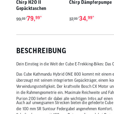
Chirp H2O II
Chirp Dämpferpumpe
Gepäcktaschen
79,
*
34,
*
99
99
3
3
99,
99
37,
99
BESCHREIBUNG
Dein Einstieg in die Welt der Cube E-Trekking-Bikes: Da
Das Cube Kathmandu Hybrid ONE 800 kommt mit einem e
überzeugt mit seinem integrierten Gepäckträger, einem k
Verwindungssteifigkeit. Der kraftvolle Bosch CX Motor u
in die Rahmengeometrie ein. Maximale Reichweite und Fah
Purion 200 liefert dir dabei alle wichtigen Infos auf einen 
Auch auf unwegsamen Strecken bieten die gefederte Cube S
die 100 mm SR Suntour Federgabel angenehmen Komfort. F