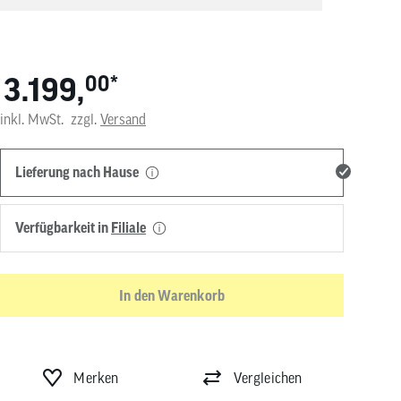
von
Touchgeräten
können
Touch-
und
3.199,
00
*
Streichgesten
verwenden.
inkl. MwSt.
zzgl.
Versand
Lieferung nach Hause
Verfügbarkeit in
Filiale
In den Warenkorb
Merken
Vergleichen