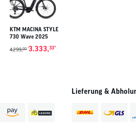
KTM MACINA STYLE
730 Wave 2025
3.333,
*
33
1
4.299,
00
Lieferung & Abholu