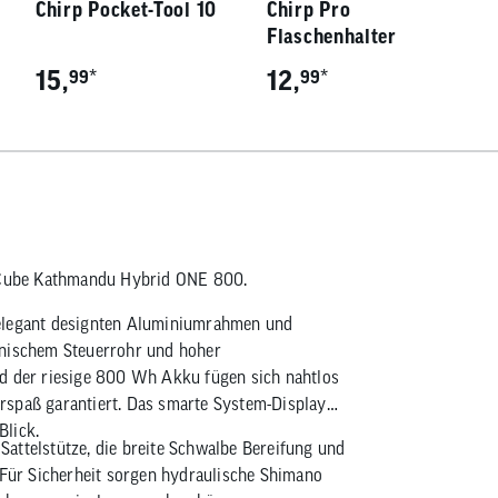
Chirp Pocket-Tool 10
Chirp Pro
Flaschenhalter
15,
*
12,
*
99
99
s Cube Kathmandu Hybrid ONE 800.
legant designten Aluminiumrahmen und
onischem Steuerrohr und hoher
nd der riesige 800 Wh Akku fügen sich nahtlos
rspaß garantiert. Das smarte System-Display
Blick.
attelstütze, die breite Schwalbe Bereifung und
ür Sicherheit sorgen hydraulische Shimano