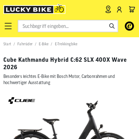
Verwende
die
Pfeile
nach
Start
Fahrräder
E-Bike
E-Trekkingbike
oben
und
unten,
Cube Kathmandu Hybrid C:62 SLX 400X Wave
um
2026
das
verfügbar
Besonders leichtes E-Bike mit Bosch Motor, Carbonrahmen und
Ergebnis
hochwertiger Ausstattung
auszuwähl
Drücke
die
Eingabetas
um
zum
ausgewähl
Suchergeb
zu
gelangen.