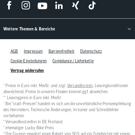
Weitere Themen & Bereiche
AGB
Impressum
Barrierefreiheit
Datenschutz
Cookie-Einstellungen
Compliance / Lieferkette
Vertrag widerrufen
* Preise in Euro inkl. MwSt. und zzgl.
Versandkosten
, Leasingkonditionen
abweichend, Preise in unseren Filialen können ggf. abweichen.
** Leasingpreis in Euro inkl. MwSt
¹ Bei "statt-Preisen" handelt es sich um die unverbindliche Preisempfehlung
des Herstellers. Technische Änderungen, Irrtümer und Schreibfehler
vorbehalten.
² Versandkostenfrei in DE Festland
³ ehemaliger Lucky Bike-Preis
⁴ Der Coupon gewährt einen Rabatt von 50 % auf ein Zubehörteil mit einem