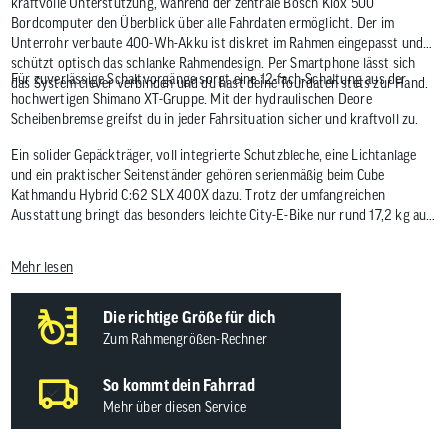
kraftvolle Unterstützung, während der zentrale Bosch Kiox 500
Bordcomputer den Überblick über alle Fahrdaten ermöglicht. Der im
Unterrohr verbaute 400-Wh-Akku ist diskret im Rahmen eingepasst und
schützt optisch das schlanke Rahmendesign. Per Smartphone lässt sich
Für zuverlässige Schaltvorgänge sorgt eine 12-fach-Schaltung aus der
das System clever verbinden und du hast deine Tourdaten stets zur Hand.
hochwertigen Shimano XT-Gruppe. Mit der hydraulischen Deore
Scheibenbremse greifst du in jeder Fahrsituation sicher und kraftvoll zu.
Ein solider Gepäckträger, voll integrierte Schutzbleche, eine Lichtanlage
und ein praktischer Seitenständer gehören serienmäßig beim Cube
Kathmandu Hybrid C:62 SLX 400X dazu. Trotz der umfangreichen
Ausstattung bringt das besonders leichte City-E-Bike nur rund 17,2 kg auf
die Waage und ist präsentiert sich somit als echtes Leichtgewicht.
Mehr lesen
Die richtige Größe für dich
Zum Rahmengrößen-Rechner
So kommt dein Fahrrad
Mehr über diesen Service