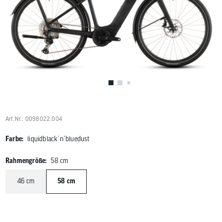
Benutzer
von
Touchgerä
können
Touch-
und
Streichges
verwenden
Art.Nr.: 0098022.004
Farbe:
liquidblack´n´bluedust
Rahmengröße:
58 cm
46 cm
58 cm