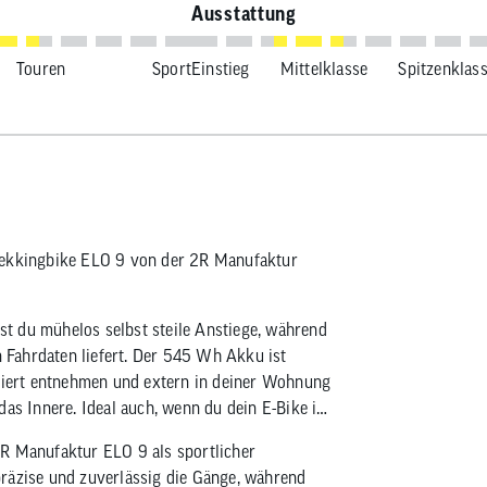
Ausstattung
Touren
Sport
Einstieg
Mittelklasse
Spitzenklas
Trekkingbike ELO 9 von der 2R Manufaktur
t du mühelos selbst steile Anstiege, während
n Fahrdaten liefert. Der 545 Wh Akku ist
iziert entnehmen und extern in deiner Wohnung
das Innere. Ideal auch, wenn du dein E-Bike im
2R Manufaktur ELO 9 als sportlicher
präzise und zuverlässig die Gänge, während