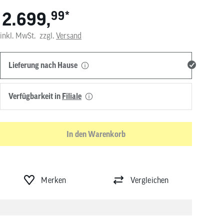
von
2.699,
99
*
Touchgeräten
können
Touch-
inkl. MwSt.
zzgl.
Versand
und
Streichgesten
verwenden.
Lieferung nach Hause
Verfügbarkeit in
Filiale
In den Warenkorb
Merken
Vergleichen