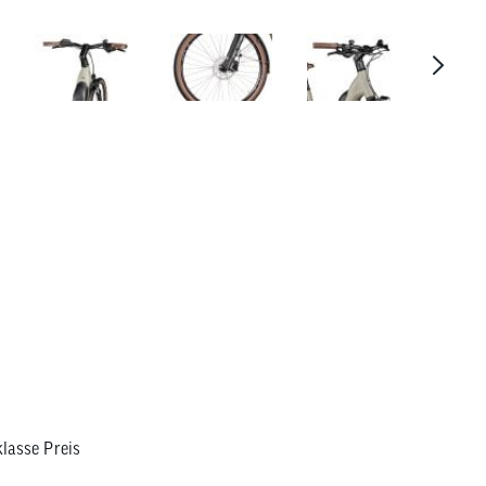
2R Manufaktur ELO 9 Wave
lasse Preis