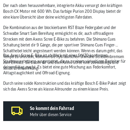
Der nach oben herausnehmbare, integrierte Akku versorgt den kräftigen
Bosch CX Motor mit 600 Wh. Das farbige Purion 200 Display bietet dir
eine klare Übersicht über deine wichtigsten Fahrdaten.
Die Kombination aus der blockierbaren RST Blaze Federgabel und der
Schwalbe Smart Sam Bereifung ermöglicht es dir, auch offroadigere
Strecken mit dem Axess Scree E-Bike zu befahren. Die Shimano Cues
Schaltung bietet dir 9 Gänge, die per sportiver Shimano Cues Finger-
Schalthebel leicht angesteuert werden können. Wenn es darum geht, das
Das Axess Scree E-Bike ist ab Werk mit einer StVZO-konformen
Tempo zu drosseln, kommen die hydraulischen Shimano Scheibenbremsen
Straßenausstattung ausgestattet, die es zu einem vielseitigen Begleiter für
zum Einsatz. Sie bieten dir und dem Axess Scree eine zuverlässige und
deinen Alltag macht. Es bietet eine gute Mischung aus Federkomfort,
solide Bremswirkung.
Alltagstauglichkeit und Offroad-Eignung.
Durch seine solide Konstruktion und das kräftige Bosch E-Bike Paket zeigt
sich das Axess Scree als klasse Allrounder zu einem klasse Preis.
So kommt dein Fahrrad
Mehr über diesen Service