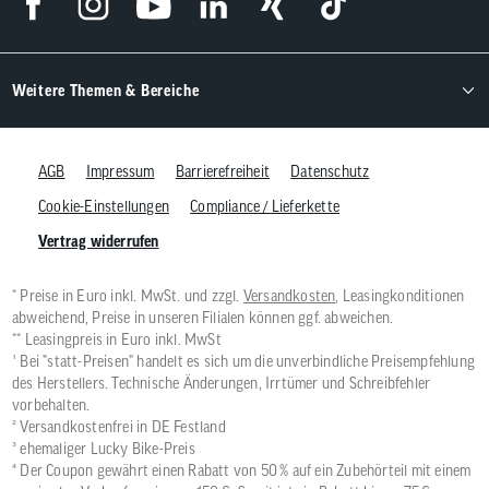
Weitere Themen & Bereiche
AGB
Impressum
Barrierefreiheit
Datenschutz
Cookie-Einstellungen
Compliance / Lieferkette
Vertrag widerrufen
* Preise in Euro inkl. MwSt. und zzgl.
Versandkosten
, Leasingkonditionen
abweichend, Preise in unseren Filialen können ggf. abweichen.
** Leasingpreis in Euro inkl. MwSt
¹ Bei "statt-Preisen" handelt es sich um die unverbindliche Preisempfehlung
des Herstellers. Technische Änderungen, Irrtümer und Schreibfehler
vorbehalten.
² Versandkostenfrei in DE Festland
³ ehemaliger Lucky Bike-Preis
⁴ Der Coupon gewährt einen Rabatt von 50 % auf ein Zubehörteil mit einem