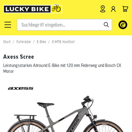
Verwende
die
Pfeile
nach
Start
Fahrräder
E-Bike
E-MTB Hardtail
oben
und
unten,
Axess Scree
um
das
Leistungsstarkes Allround E-Bike mit 120 mm Federweg und Bosch CX
verfügbar
Motor
Ergebnis
auszuwähl
Drücke
die
Eingabetas
um
zum
ausgewähl
Suchergeb
zu
gelangen.