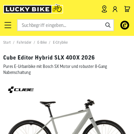
Verwende
die
Pfeile
nach
Start
Fahrräder
E-Bike
E-Citybike
oben
und
unten,
Cube Editor Hybrid SLX 400X 2026
um
das
Pures E-Urbanbike mit Bosch SX Motor und robuster 8-Gang
verfügbar
Nabenschaltung
Ergebnis
auszuwähl
Drücke
die
Eingabetas
um
zum
ausgewähl
Suchergeb
zu
gelangen.