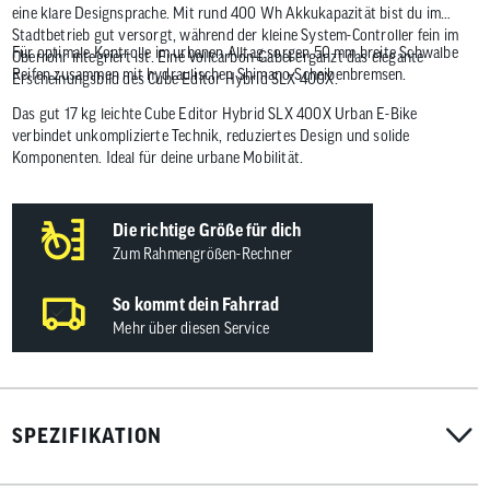
eine klare Designsprache. Mit rund 400 Wh Akkukapazität bist du im
Stadtbetrieb gut versorgt, während der kleine System-Controller fein im
Für optimale Kontrolle im urbanen Alltag sorgen 50 mm breite Schwalbe
Oberrohr integriert ist. Eine Vollcarbon-Gabel ergänzt das elegante
Reifen zusammen mit hydraulischen Shimano-Scheibenbremsen.
Erscheinungsbild des Cube Editor Hybrid SLX 400X.
Das gut 17 kg leichte Cube Editor Hybrid SLX 400X Urban E-Bike
verbindet unkomplizierte Technik, reduziertes Design und solide
Komponenten. Ideal für deine urbane Mobilität.
Die richtige Größe für dich
Zum Rahmengrößen-Rechner
So kommt dein Fahrrad
Mehr über diesen Service
SPEZIFIKATION