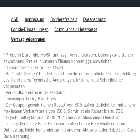
AGB
Impressum
Barrierefreiheit
Datenschutz
Cookie-Einstellungen
Compliance / Lieferkette
Vertrag widerrufen
* Preise in Euro inkl. MwSt. und zzgl.
Versandkosten
, Leasingkonditionen
abweichend, Preise in unseren Filialen können ggf. abweichen.
** Leasingpreis in Euro inkl. MwSt
¹ Bei "statt-Preisen" handelt es sich um die unverbindliche Preisempfehlung
des Herstellers. Technische Änderungen, Irrtümer und Schreibfehler
vorbehalten.
² Versandkostenfrei in DE Festland
³ ehemaliger Lucky Bike-Preis
⁴ Der Coupon gewährt einen Rabatt von 50 % auf ein Zubehörteil mit einem
maximalen Verkaufspreis von 150 €. Somit ist ein Rabatt bis zu 75 €
möglich. Gültig bis zum 31.08.2026 bei Abschluss eines Dienstrad
Leasings bei Lucky Bike. Einlösbar in allen Lucky Bike Filialen und im
Onlineshop. Nicht kombinierbar mit anderen Aktionen oder Rabatten. Keine
Barauszahlung.