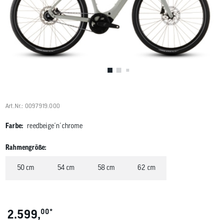
Benutzer
von
Touchgerä
können
Touch-
und
Streichges
verwenden
Art.Nr.: 0097919.000
Farbe:
reedbeige´n´chrome
Rahmengröße:
50 cm
54 cm
58 cm
62 cm
*
2.599,
00