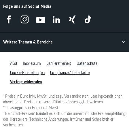
Folge uns auf Social Media
Weitere Themen & Bereiche
AGB
Impressum
Barrierefreiheit
Datenschutz
Cookie-Einstellungen
Compliance / Lieferkette
Vertrag widerrufen
* Preise in Euro inkl. MwSt. und zzgl.
Versandkosten
, Leasingkonditionen
abweichend, Preise in unseren Filialen können ggf. abweichen.
** Leasingpreis in Euro inkl. MwSt
¹ Bei "statt-Preisen" handelt es sich um die unverbindliche Preisempfehlung
des Herstellers. Technische Änderungen, Irrtümer und Schreibfehler
vorbehalten.