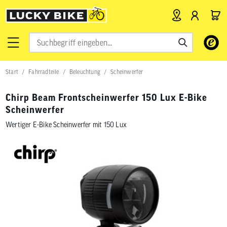
Verwende
die
Pfeile
nach
Start
Fahrradteile
Beleuchtung
Scheinwerfer
oben
und
unten,
Chirp Beam Frontscheinwerfer 150 Lux E-Bike
um
Scheinwerfer
das
verfügbar
Wertiger E-Bike Scheinwerfer mit 150 Lux
Ergebnis
auszuwähl
Drücke
die
Eingabetas
um
zum
ausgewähl
Suchergeb
zu
gelangen.