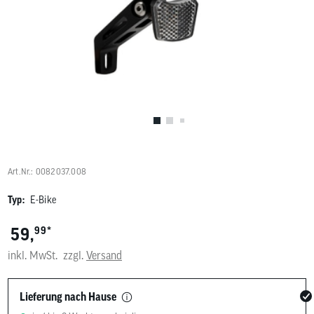
Benutzer
von
Touchgerä
können
Touch-
und
Streichges
verwenden
Art.Nr.: 0082037.008
Typ:
E-Bike
*
59,
99
inkl. MwSt.
zzgl.
Versand
Lieferung nach Hause