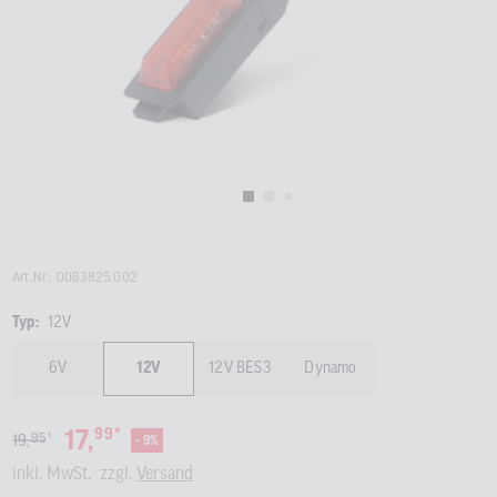
Benutzer
von
Touchgerä
können
Touch-
und
Streichges
verwenden
Art.Nr.: 0083825.002
Typ:
12V
6V
12V
12V BES3
Dynamo
*
17,
99
1
95
19,
- 9%
inkl. MwSt.
zzgl.
Versand