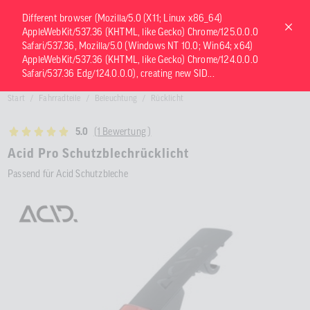
Different browser (Mozilla/5.0 (X11; Linux x86_64)
AppleWebKit/537.36 (KHTML, like Gecko) Chrome/125.0.0.0
Safari/537.36, Mozilla/5.0 (Windows NT 10.0; Win64; x64)
Verwende
AppleWebKit/537.36 (KHTML, like Gecko) Chrome/124.0.0.0
die
Safari/537.36 Edg/124.0.0.0), creating new SID...
Pfeile
nach
Start
Fahrradteile
Beleuchtung
Rücklicht
oben
und
unten,
(1 Bewertung )
5.0
um
das
Acid Pro Schutzblechrücklicht
verfügbar
Passend für Acid Schutzbleche
Ergebnis
auszuwähl
Drücke
die
Eingabetas
um
zum
ausgewähl
Suchergeb
zu
gelangen.