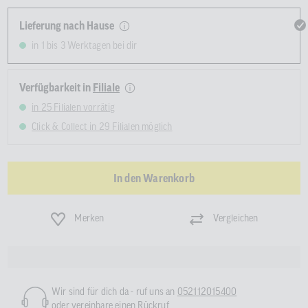
Lieferung nach Hause
in 1 bis 3 Werktagen bei dir
Verfügbarkeit in
Filiale
in 25 Filialen vorrätig
Click & Collect in 29 Filialen möglich
In den Warenkorb
Merken
Vergleichen
Wir sind für dich da - ruf uns an
052112015400
oder
vereinbare einen Rückruf