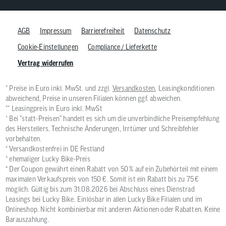
AGB
Impressum
Barrierefreiheit
Datenschutz
Cookie-Einstellungen
Compliance / Lieferkette
Vertrag widerrufen
* Preise in Euro inkl. MwSt. und zzgl.
Versandkosten
, Leasingkonditionen
abweichend, Preise in unseren Filialen können ggf. abweichen.
** Leasingpreis in Euro inkl. MwSt
¹ Bei "statt-Preisen" handelt es sich um die unverbindliche Preisempfehlung
des Herstellers. Technische Änderungen, Irrtümer und Schreibfehler
vorbehalten.
² Versandkostenfrei in DE Festland
³ ehemaliger Lucky Bike-Preis
⁴ Der Coupon gewährt einen Rabatt von 50 % auf ein Zubehörteil mit einem
maximalen Verkaufspreis von 150 €. Somit ist ein Rabatt bis zu 75 €
möglich. Gültig bis zum 31.08.2026 bei Abschluss eines Dienstrad
Leasings bei Lucky Bike. Einlösbar in allen Lucky Bike Filialen und im
Onlineshop. Nicht kombinierbar mit anderen Aktionen oder Rabatten. Keine
Barauszahlung.