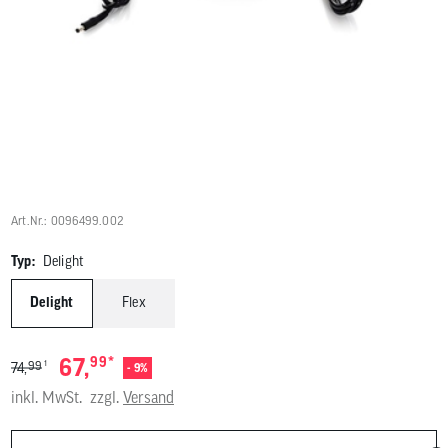
Benutzer
von
Touchgerä
können
Touch-
und
Streichges
verwenden
Art.Nr.: 0096499.002
Typ:
Delight
Delight
Flex
*
67,
99
1
99
74,
- 9%
inkl. MwSt.
zzgl.
Versand