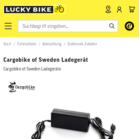
Verwende
die
Pfeile
nach
Start
Fahrradteile
Beleuchtung
Elektronik Zubehör
oben
und
unten,
Cargobike of Sweden Ladegerät
um
das
Cargobike of Sweden Ladegeräte
verfügbar
Ergebnis
auszuwähl
Drücke
die
Eingabetas
um
zum
ausgewähl
Suchergeb
zu
gelangen.