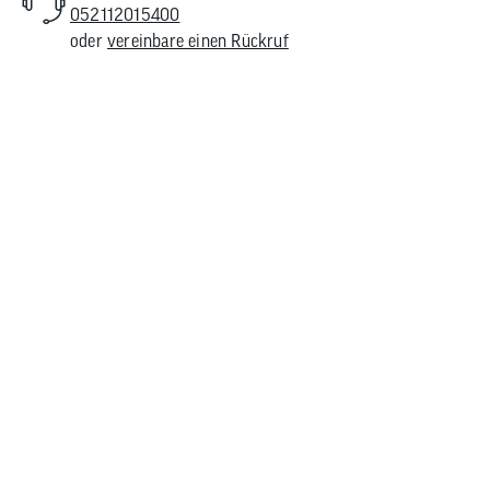
052112015400
oder
vereinbare einen Rückruf
inkflasche