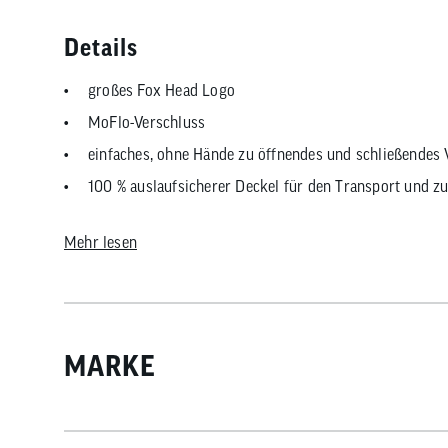
Details
großes Fox Head Logo
MoFlo-Verschluss
einfaches, ohne Hände zu öffnendes und schließendes V
100 % auslaufsicherer Deckel für den Transport und z
BPA-freier Kunststoff aus 100 % lebensmittelechten Ma
Mehr lesen
gedruckt mit lösungsmittelfreier, UV-aushärtender, n
Füllmenge: 650 ml
MARKE