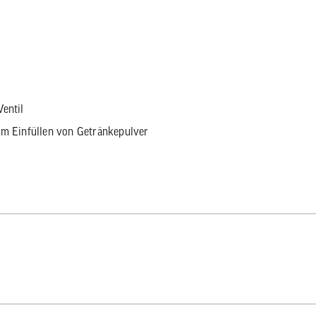
entil
um Einfüllen von Getränkepulver
terialien
ach CPSC zugelassener Farbe