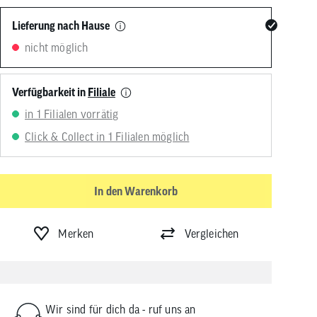
von
Touchgeräten
Lieferung nach Hause
können
nicht möglich
Touch-
und
Streichgesten
verwenden.
Verfügbarkeit in
Filiale
in 1 Filialen vorrätig
Click & Collect in 1 Filialen möglich
In den Warenkorb
Merken
Vergleichen
Wir sind für dich da - ruf uns an