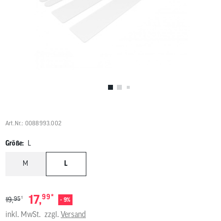
Benutzer
von
Touchgerä
können
Touch-
und
Streichges
verwenden
Art.Nr.: 0088993.002
Größe:
L
M
L
*
17,
99
1
95
19,
- 9%
inkl. MwSt.
zzgl.
Versand