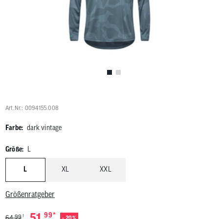
Benutzer
von
Touchgerä
können
Touch-
und
Streichges
verwenden
Art.Nr.: 0094155.008
Farbe:
dark vintage
Größe:
L
L
XL
XXL
Größenratgeber
*
51,
99
1
99
64,
- 20%