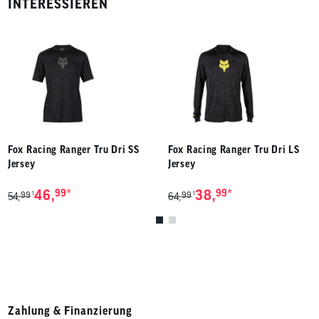
INTERESSIEREN
Fox Racing Ranger Tru Dri SS
Fox Racing Ranger Tru Dri LS
Jersey
Jersey
*
*
46,
99
38,
99
99
99
1
1
54,
64,
Zahlung & Finanzierung