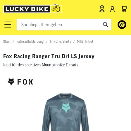
Verwende
die
Pfeile
nach
Start
Fahrradbekleidung
Trikot & Shirts
MTB Trikot
oben
und
unten,
Fox Racing Ranger Tru Dri LS Jersey
um
das
Ideal für den sportiven Mountainbike-Einsatz
verfügbar
Ergebnis
auszuwähl
Drücke
die
Eingabetas
um
zum
ausgewähl
Suchergeb
zu
gelangen.