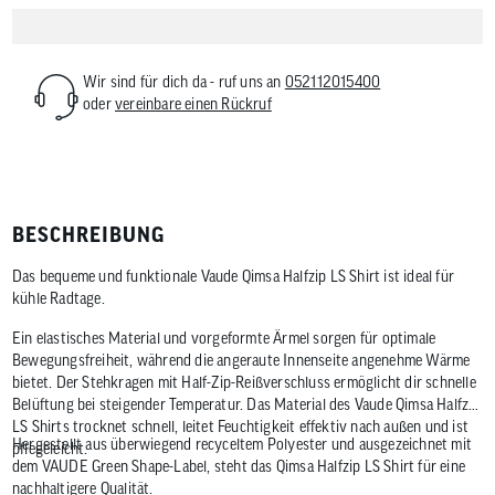
Wir sind für dich da - ruf uns an
052112015400
oder
vereinbare einen Rückruf
BESCHREIBUNG
Das bequeme und funktionale Vaude Qimsa Halfzip LS Shirt ist ideal für
kühle Radtage.
Ein elastisches Material und vorgeformte Ärmel sorgen für optimale
Bewegungsfreiheit, während die angeraute Innenseite angenehme Wärme
bietet. Der Stehkragen mit Half-Zip-Reißverschluss ermöglicht dir schnelle
Belüftung bei steigender Temperatur. Das Material des Vaude Qimsa Halfzip
LS Shirts trocknet schnell, leitet Feuchtigkeit effektiv nach außen und ist
Hergestellt aus überwiegend recyceltem Polyester und ausgezeichnet mit
pflegeleicht.
dem VAUDE Green Shape-Label, steht das Qimsa Halfzip LS Shirt für eine
nachhaltigere Qualität.