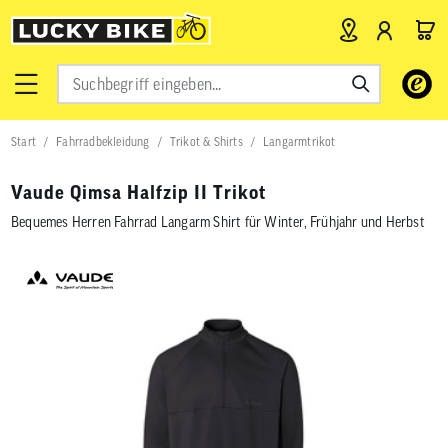
Verwende
die
Pfeile
nach
Start
Fahrradbekleidung
Trikot & Shirts
Langarmtrikot
oben
und
unten,
Vaude Qimsa Halfzip II Trikot
um
das
Bequemes Herren Fahrrad Langarm Shirt für Winter, Frühjahr und Herbst
verfügbar
Ergebnis
auszuwähl
Drücke
die
Eingabetas
um
zum
ausgewähl
Suchergeb
zu
gelangen.