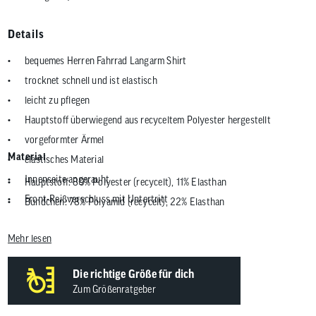
Details
bequemes Herren Fahrrad Langarm Shirt
trocknet schnell und ist elastisch
leicht zu pflegen
Hauptstoff überwiegend aus recyceltem Polyester hergestellt
vorgeformter Ärmel
Material
elastisches Material
Innenseite angerauht
Hauptstoff: 89% Polyester (recycelt), 11% Elasthan
Front-Reißverschluss mit Untertritt
Bündchen: 78% Polyamid (recycelt), 22% Elasthan
Stehkragen
Mehr lesen
ideal für Fahrradtour, Radreise, Cross Country, All Mountain, Enduro
Jahreszeit: Winter, Frühjahr / Herbst
Die richtige Größe für dich
ca. 320 g
Zum Größenratgeber