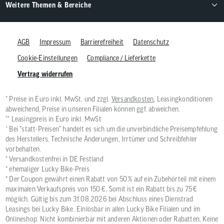
Weitere Themen & Bereiche
AGB
Impressum
Barrierefreiheit
Datenschutz
Cookie-Einstellungen
Compliance / Lieferkette
Vertrag widerrufen
* Preise in Euro inkl. MwSt. und zzgl.
Versandkosten
, Leasingkonditionen
abweichend, Preise in unseren Filialen können ggf. abweichen.
** Leasingpreis in Euro inkl. MwSt
¹ Bei "statt-Preisen" handelt es sich um die unverbindliche Preisempfehlung
des Herstellers. Technische Änderungen, Irrtümer und Schreibfehler
vorbehalten.
² Versandkostenfrei in DE Festland
³ ehemaliger Lucky Bike-Preis
⁴ Der Coupon gewährt einen Rabatt von 50 % auf ein Zubehörteil mit einem
maximalen Verkaufspreis von 150 €. Somit ist ein Rabatt bis zu 75 €
möglich. Gültig bis zum 31.08.2026 bei Abschluss eines Dienstrad
Leasings bei Lucky Bike. Einlösbar in allen Lucky Bike Filialen und im
Onlineshop. Nicht kombinierbar mit anderen Aktionen oder Rabatten. Keine