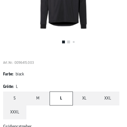
Benutzer
von
Touchgerä
können
Touch-
und
Streichges
verwenden
Art.Nr.: 0096415.003
Farbe:
black
Größe:
L
S
M
L
XL
XXL
XXXL
Größenratgeber