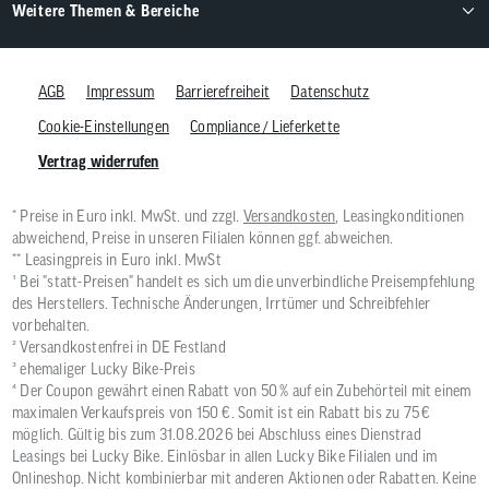
Weitere Themen & Bereiche
AGB
Impressum
Barrierefreiheit
Datenschutz
Cookie-Einstellungen
Compliance / Lieferkette
Vertrag widerrufen
* Preise in Euro inkl. MwSt. und zzgl.
Versandkosten
, Leasingkonditionen
abweichend, Preise in unseren Filialen können ggf. abweichen.
** Leasingpreis in Euro inkl. MwSt
¹ Bei "statt-Preisen" handelt es sich um die unverbindliche Preisempfehlung
des Herstellers. Technische Änderungen, Irrtümer und Schreibfehler
vorbehalten.
² Versandkostenfrei in DE Festland
³ ehemaliger Lucky Bike-Preis
⁴ Der Coupon gewährt einen Rabatt von 50 % auf ein Zubehörteil mit einem
maximalen Verkaufspreis von 150 €. Somit ist ein Rabatt bis zu 75 €
möglich. Gültig bis zum 31.08.2026 bei Abschluss eines Dienstrad
Leasings bei Lucky Bike. Einlösbar in allen Lucky Bike Filialen und im
Onlineshop. Nicht kombinierbar mit anderen Aktionen oder Rabatten. Keine