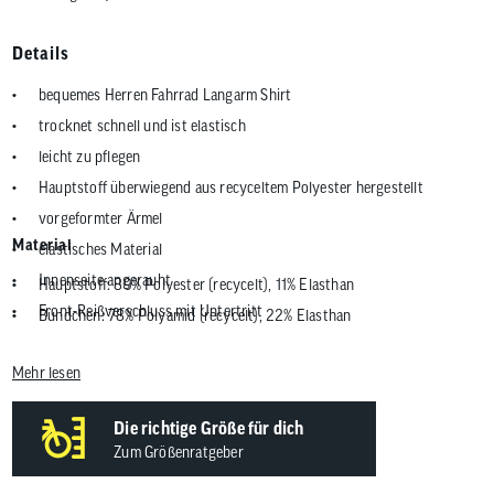
Details
bequemes Herren Fahrrad Langarm Shirt
trocknet schnell und ist elastisch
leicht zu pflegen
Hauptstoff überwiegend aus recyceltem Polyester hergestellt
vorgeformter Ärmel
Material
elastisches Material
Innenseite angerauht
Hauptstoff: 89% Polyester (recycelt), 11% Elasthan
Front-Reißverschluss mit Untertritt
Bündchen: 78% Polyamid (recycelt), 22% Elasthan
Stehkragen
Mehr lesen
ideal für Fahrradtour, Radreise, Cross Country, All Mountain, Enduro
Jahreszeit: Winter, Frühjahr / Herbst
Die richtige Größe für dich
ca. 320 g
Zum Größenratgeber