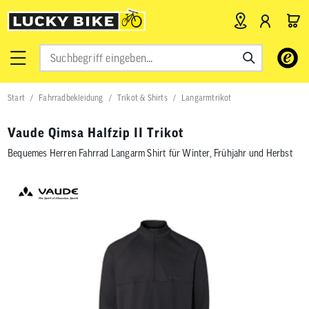
Verwende
die
Pfeile
nach
Start
Fahrradbekleidung
Trikot & Shirts
Langarmtrikot
oben
und
unten,
Vaude Qimsa Halfzip II Trikot
um
das
Bequemes Herren Fahrrad Langarm Shirt für Winter, Frühjahr und Herbst
verfügbar
Ergebnis
auszuwähl
Drücke
die
Eingabetas
um
zum
ausgewähl
Suchergeb
zu
gelangen.