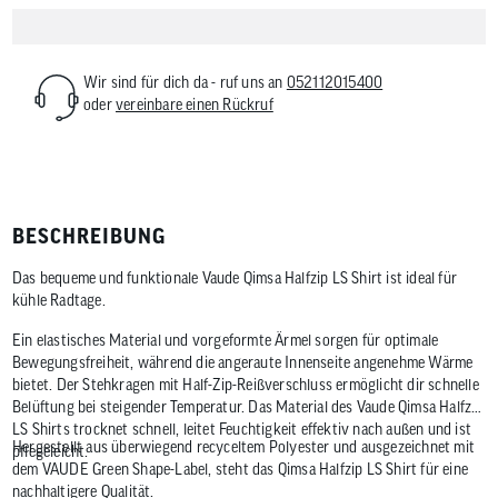
Wir sind für dich da - ruf uns an
052112015400
oder
vereinbare einen Rückruf
BESCHREIBUNG
Das bequeme und funktionale Vaude Qimsa Halfzip LS Shirt ist ideal für
kühle Radtage.
Ein elastisches Material und vorgeformte Ärmel sorgen für optimale
Bewegungsfreiheit, während die angeraute Innenseite angenehme Wärme
bietet. Der Stehkragen mit Half-Zip-Reißverschluss ermöglicht dir schnelle
Belüftung bei steigender Temperatur. Das Material des Vaude Qimsa Halfzip
LS Shirts trocknet schnell, leitet Feuchtigkeit effektiv nach außen und ist
Hergestellt aus überwiegend recyceltem Polyester und ausgezeichnet mit
pflegeleicht.
dem VAUDE Green Shape-Label, steht das Qimsa Halfzip LS Shirt für eine
nachhaltigere Qualität.