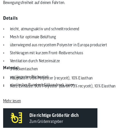
Bewegungsfreiheit auf deinen Fahrten.
Details
leicht, atmungsaktiv und schnelltrocknend
Mesh für optimale Belüftung
überwiegend aus recyceltem Polyester in Europa produziert
Stehkragen mit kurzem Front-Reißverschluss
Ventilation durch Netzeinsätze
Material
3 Rückentaschen
verlängertes Rückenteil
Hauptstoff: 90% Polyester (recycelt), 10% Elasthan
elastischer Bund mit Silikondruck innen
Netz Einsätze: 90% Polyester (davon 73% recycelt), 10% Elasthan
ideal für den Rennradeinsatz, aber auch für Fahrradtour, Gravel, Cross
Country geeignet
Mehr lesen
Länge (mittlere Größe): 68 cm
Gewicht: 136 g
Die richtige Größe für dich
Zum Größenratgeber
Green Shape, Grüner Knopf, Fair Wear