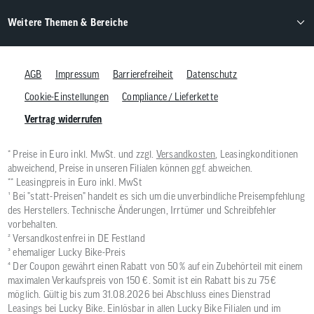
Weitere Themen & Bereiche
AGB
Impressum
Barrierefreiheit
Datenschutz
Cookie-Einstellungen
Compliance / Lieferkette
Vertrag widerrufen
* Preise in Euro inkl. MwSt. und zzgl.
Versandkosten
, Leasingkonditionen
abweichend, Preise in unseren Filialen können ggf. abweichen.
** Leasingpreis in Euro inkl. MwSt
¹ Bei "statt-Preisen" handelt es sich um die unverbindliche Preisempfehlung
des Herstellers. Technische Änderungen, Irrtümer und Schreibfehler
vorbehalten.
² Versandkostenfrei in DE Festland
³ ehemaliger Lucky Bike-Preis
⁴ Der Coupon gewährt einen Rabatt von 50 % auf ein Zubehörteil mit einem
maximalen Verkaufspreis von 150 €. Somit ist ein Rabatt bis zu 75 €
möglich. Gültig bis zum 31.08.2026 bei Abschluss eines Dienstrad
Leasings bei Lucky Bike. Einlösbar in allen Lucky Bike Filialen und im