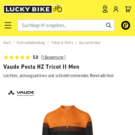
Verwende
die
Pfeile
nach
Start
Fahrradbekleidung
Trikot & Shirts
Kurzarmtrikot
oben
und
unten,
(1 Bewertung )
5.0
um
das
Vaude Posta HZ Tricot II Men
verfügbar
Leichtes, atmungsaktives und schnelltrocknendes Rennradtrikot
Ergebnis
auszuwähl
Drücke
die
Eingabetas
um
zum
ausgewähl
Suchergeb
zu
gelangen.