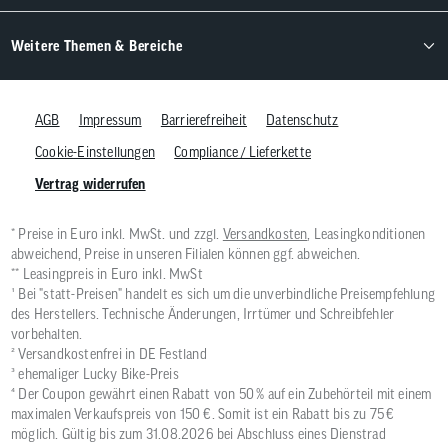
Weitere Themen & Bereiche
AGB
Impressum
Barrierefreiheit
Datenschutz
Cookie-Einstellungen
Compliance / Lieferkette
Vertrag widerrufen
* Preise in Euro inkl. MwSt. und zzgl.
Versandkosten
, Leasingkonditionen
abweichend, Preise in unseren Filialen können ggf. abweichen.
** Leasingpreis in Euro inkl. MwSt
¹ Bei "statt-Preisen" handelt es sich um die unverbindliche Preisempfehlung
des Herstellers. Technische Änderungen, Irrtümer und Schreibfehler
vorbehalten.
² Versandkostenfrei in DE Festland
³ ehemaliger Lucky Bike-Preis
⁴ Der Coupon gewährt einen Rabatt von 50 % auf ein Zubehörteil mit einem
maximalen Verkaufspreis von 150 €. Somit ist ein Rabatt bis zu 75 €
möglich. Gültig bis zum 31.08.2026 bei Abschluss eines Dienstrad