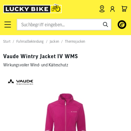
Verwende
die
Pfeile
nach
Start
Fahrradbekleidung
Jacken
Thermojacken
oben
und
unten,
Vaude Wintry Jacket IV WMS
um
das
Wirkungsvoller Wind- und Kälteschutz
verfügbar
Ergebnis
auszuwähl
Drücke
die
Eingabetas
um
zum
ausgewähl
Suchergeb
zu
gelangen.