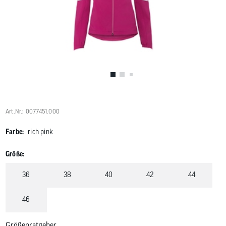
Benutzer
von
Touchgerä
können
Touch-
und
Streichges
verwenden
Art.Nr.: 0077451.000
Farbe:
rich pink
Größe:
36
38
40
42
44
46
Größenratgeber