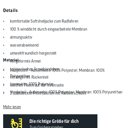
Details
komfortable Softshelljacke zum Radfahren
100 % winddicht durch eingearbeitete Membran
atmungsaktiv
wasserabweisend
umweltfreundlich hergestellt
Material
vorgeformte Ärmel
teilelastisches Ärmelbündchen
Hauptstoff - Aussenseite: 100% Polyester; Membran: 100%
Polyurethan
verlängertes Rückenteil
Innenseite: 100% Polyester
weiches Fleece auf der Innenseite
Vorderteil - Außenseite: 100% Polyester; Membran: 100% Polyurethan
2 abgedeckte Fronttaschen mit Reißverschluss
Innenseite: 100% Polyester
wasserabweisender Front-Reißverschluss mit Untertritt
Mehr lesen
Kordelzug im Saum durch die Taschen regulierbar
reflektierende Elemente
Die richtige Größe für dich
regular fit
Zum Größenratgeber