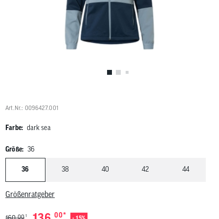
Benutzer
von
Touchgerä
können
Touch-
und
Streichges
verwenden
Art.Nr.: 0096427.001
Farbe:
dark sea
Größe:
36
36
38
40
42
44
Größenratgeber
*
136,
00
1
00
160,
- 15%