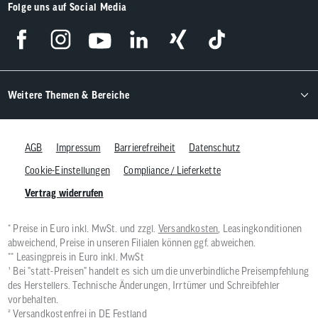
Folge uns auf Social Media
Weitere Themen & Bereiche
AGB
Impressum
Barrierefreiheit
Datenschutz
Cookie-Einstellungen
Compliance / Lieferkette
Vertrag widerrufen
* Preise in Euro inkl. MwSt. und zzgl.
Versandkosten
, Leasingkonditionen
abweichend, Preise in unseren Filialen können ggf. abweichen.
** Leasingpreis in Euro inkl. MwSt
¹ Bei "statt-Preisen" handelt es sich um die unverbindliche Preisempfehlung
des Herstellers. Technische Änderungen, Irrtümer und Schreibfehler
vorbehalten.
² Versandkostenfrei in DE Festland