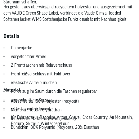
Stauraum schaffen.
Hergestellt aus überwiegend recyceltem Polyester und ausgezeichnet mit
dem VAUDE Green Shape-Label, verbindet die Vaude Qimsa Hooded
Softshell Jacket WMS Softshelljacke Funktionalität mit Nachhaltigkeit.
Details
Damenjacke
vorgeformter Ärmel
2 Fronttaschen mit Reißverschluss
Frontreißverschluss mit Fold-over
elastische Ärmelbündchen
Material
Kordelzug im Saum durch die Taschen regulierbar
angeschnittene Kapuze
Aussenseite: 100% Polyester (recycelt)
reflektierende Elemente
Membran: 100% Polyurethan
für Fahrradtour, Radreise, Alltag, Gravel, Cross Country, All Mountain,
Innenseite: 100% Polyester (recycelt)
Enduro, Skitour, Winterbergtour
Bündchen: 80% Polyamid (recycelt), 20% Elasthan
Jahreszeit: Winter, Frühjahr / Herbst