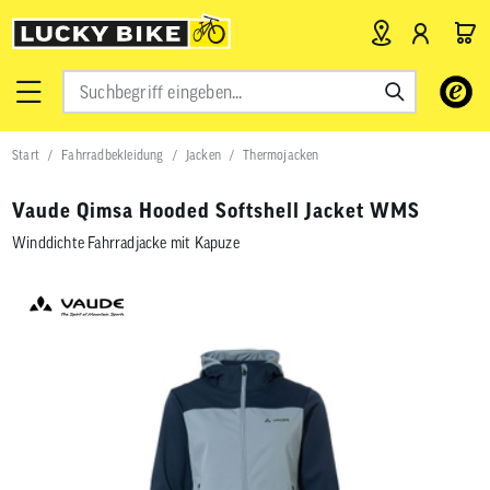
Verwende
die
Pfeile
nach
Start
Fahrradbekleidung
Jacken
Thermojacken
oben
und
unten,
Vaude Qimsa Hooded Softshell Jacket WMS
um
das
Winddichte Fahrradjacke mit Kapuze
verfügbar
Ergebnis
auszuwähl
Drücke
die
Eingabetas
um
zum
ausgewähl
Suchergeb
zu
gelangen.