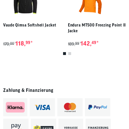
Vaude Qimsa Softshell Jacket
Endura MT500 Freezing Point II
Jacke
*
*
118,
99
142,
49
00
99
1
1
170,
189,
Zahlung & Finanzierung