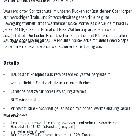
Wintertouren: Die Vaude Minaki IV Jacket.
Wasserdichter Spritzschutz im unteren Rücken schützt deinen Oberkörper
auf matschigen Trails und Stretcheinsätze geben dir eine gute
Bewegungsfreiheit, trotz wärmender Jacke. Vorne ist die Vaude Minaki IV
Jacket MTB-Jacke mit PrimaLoft Rise Wattierung angenehm warm
ausgestattet. Die beiden Brusttaschen kannst du mit Kleinkram befüllen
Vaude zeichnet seine Minaki IV Mountainbike-Jacke mit dem Green Shape
oder zur Belüftung nutzen.
Label für eine besonders umweltschonende Fertigung aus.
Details
Hauptstoff komplett aus recyceltem Polyester hergestellt
wasserdichter Spritzschutz im unteren Rücken
Stretcheinsätze für hohe Bewegungsfreiheit
80% winddicht
Primaloft Rise – nachhaltige Isolation mit hoher Wärmeleistung selbst
bei Nässe
Material
Eco Finish – umweltfreundlich wasser- und schmutzabweisend
Hauptstoff: 100% Polyester (recycelt)
vorgeformter Ärmel
Bündchen: 78% Polyamid (recycelt), 22% Elastan