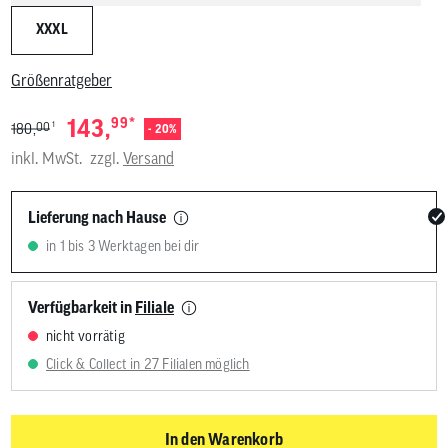
XXXL
Größenratgeber
*
143,
99
1
00
180,
- 20%
inkl. MwSt.
zzgl.
Versand
Lieferung nach Hause
in 1 bis 3 Werktagen bei dir
Verfügbarkeit in
Filiale
nicht vorrätig
Click & Collect in 27 Filialen möglich
In den Warenkorb