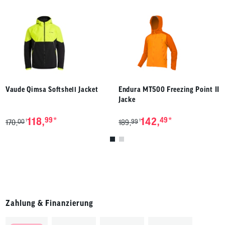
Vaude Qimsa Softshell Jacket
Endura MT500 Freezing Point II
Jacke
*
*
118,
99
142,
49
00
99
1
1
170,
189,
Zahlung & Finanzierung