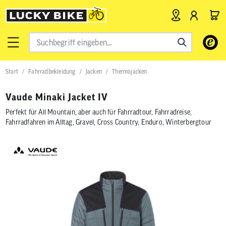
Verwende
die
Pfeile
nach
Start
Fahrradbekleidung
Jacken
Thermojacken
oben
und
unten,
Vaude Minaki Jacket IV
um
das
Perfekt für All Mountain, aber auch für Fahrradtour, Fahrradreise,
verfügbar
Fahrradfahren im Alltag, Gravel, Cross Country, Enduro, Winterbergtour
Ergebnis
auszuwähl
Drücke
die
Eingabetas
um
zum
ausgewähl
Suchergeb
zu
gelangen.