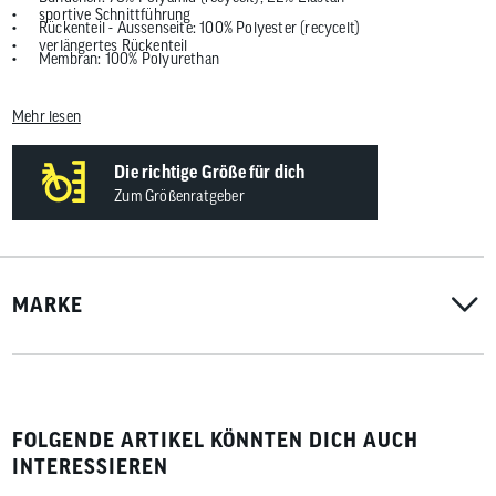
sportive Schnittführung
Rückenteil - Aussenseite: 100% Polyester (recycelt)
verlängertes Rückenteil
Membran: 100% Polyurethan
atmungsaktive Zonen
Innenseite: 100% Polyester (recycelt)
teilweise wattiert
Mehr lesen
Einsätze: 94% Polyester (recycelt), 6% Elastan
reflektierende Elemente auf dem Rückenteil
Futter: 100% Polyester (recycelt)
wasserabweisende Zonen
Die richtige Größe für dich
Wattierung: 100% Polyester (recycelt)
Zum Größenratgeber
2 Brusttaschen mit Reißverschluss
Front Reißverschluss
Lycrabündchen am Handgelenk
hoher Stehkragen
MARKE
Ziernähte
Standardpassform für ein bequemes Tragegefühl
Gewicht: ca. 548 g (mittlere Größe)
FOLGENDE ARTIKEL KÖNNTEN DICH AUCH
INTERESSIEREN