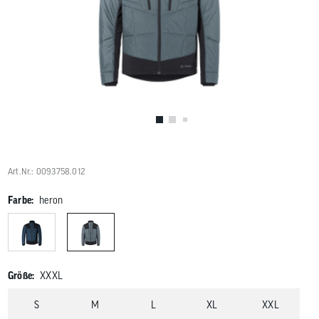
Benutzer
von
Touchgerä
können
Touch-
und
Streichges
verwenden
Art.Nr.: 0093758.012
Farbe:
heron
Größe:
XXXL
S
M
L
XL
XXL