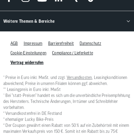
Weitere Themen & Bereiche
AGB
Impressum
Barrierefreiheit
Datenschutz
Cookie-Einstellungen
Compliance / Lieferkette
Vertrag widerrufen
* Preise in Euro inkl. MwSt. und zzgl.
Versandkosten
, Leasingkonditionen
abweichend, Preise in unseren Filialen können ggf. abweichen.
** Leasingpreis in Euro inkl. MwSt
¹ Bei "statt-Preisen" handelt es sich um die unverbindliche Preisempfehlung
des Herstellers. Technische Änderungen, Irrtümer und Schreibfehler
vorbehalten.
² Versandkostenfrei in DE Festland
³ ehemaliger Lucky Bike-Preis
⁴ Der Coupon gewährt einen Rabatt von 50 % auf ein Zubehörteil mit einem
maximalen Verkaufspreis von 150 €. Somit ist ein Rabatt bis zu 75 €