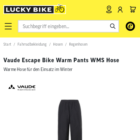
Verwende
die
Pfeile
nach
Start
Fahrradbekleidung
Hosen
Regenhosen
oben
und
unten,
Vaude Escape Bike Warm Pants WMS Hose
um
das
Warme Hose für den Einsatz im Winter
verfügbar
Ergebnis
auszuwähl
Drücke
die
Eingabetas
um
zum
ausgewähl
Suchergeb
zu
gelangen.