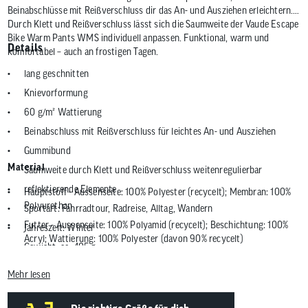
Beinabschlüsse mit Reißverschluss dir das An- und Ausziehen erleichtern.
Durch Klett und Reißverschluss lässt sich die Saumweite der Vaude Escape
Bike Warm Pants WMS individuell anpassen. Funktional, warm und
Details
komfortabel – auch an frostigen Tagen.
lang geschnitten
Knievorformung
60 g/m² Wattierung
Beinabschluss mit Reißverschluss für leichtes An- und Ausziehen
Gummibund
Material
Saumweite durch Klett und Reißverschluss weitenregulierbar
reflektierende Elemente
Hauptstoff - Aussenseite: 100% Polyester (recycelt); Membran: 100%
Polyurethan
Sportart: Fahrradtour, Radreise, Alltag, Wandern
Futter - Aussenseite: 100% Polyamid (recycelt); Beschichtung: 100%
Jahreszeit: Winter
Acryl; Wattierung: 100% Polyester (davon 90% recycelt)
Gewicht: ca. 405 g
Mehr lesen