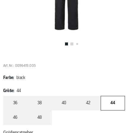
Benutzer
von
Touchgerä
können
Touch-
und
Streichges
verwenden
Art.Nr.: 0096419.005
Farbe:
black
Größe:
44
36
38
40
42
44
46
48
Größenratgeber