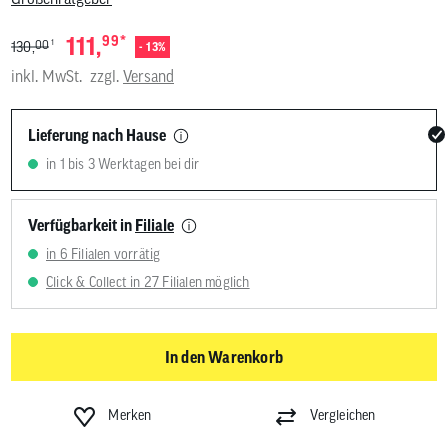
*
111,
99
1
00
130,
- 13%
inkl. MwSt.
zzgl.
Versand
Lieferung nach Hause
in 1 bis 3 Werktagen bei dir
Verfügbarkeit in
Filiale
in 6 Filialen vorrätig
Click & Collect in 27 Filialen möglich
In den Warenkorb
Merken
Vergleichen