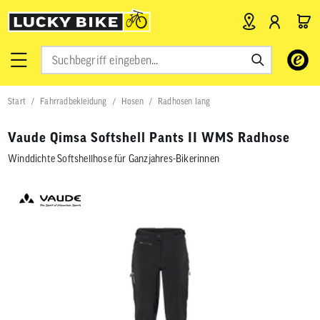
Verwende
die
Pfeile
nach
Start
Fahrradbekleidung
Hosen
Radhosen lang
oben
und
unten,
Vaude Qimsa Softshell Pants II WMS Radhose
um
das
Winddichte Softshellhose für Ganzjahres-Bikerinnen
verfügbar
Ergebnis
auszuwähl
Drücke
die
Eingabetas
um
zum
ausgewähl
Suchergeb
zu
gelangen.