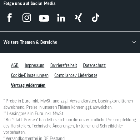
Folge uns auf Social Media
Weitere Themen & Bereiche
AGB
Impressum
Barrierefreiheit
Datenschutz
Cookie-Einstellungen
Compliance / Lieferkette
Vertrag widerrufen
* Preise in Euro inkl. MwSt. und zzgl.
Versandkosten
, Leasingkonditionen
abweichend, Preise in unseren Filialen können ggf. abweichen.
** Leasingpreis in Euro inkl. MwSt
¹ Bei "statt-Preisen" handelt es sich um die unverbindliche Preisempfehlung
des Herstellers. Technische Änderungen, Irrtümer und Schreibfehler
vorbehalten.
² Versandkostenfrei in DE Festland