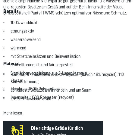
auch die empfindliche Nierenpartie gut geschützt bleibt. Die wasserdichten
und robusten Besätze am Gesäß und auf der Bein-Innenseite der Vaude
Details
Qimsa Softshell Pants II WMS schützen optimal vor Nässe und Schmutz.
100% winddicht
atmungsaktiv
wasserabweisend
wärmend
mit Stretcheinsätzen und Beinventilation
Material
umweltfreundlich und fair hergestellt
Sitzflächenverstärkung aus 2-Lagen Material
Hauptstoff - Aussenseite: 89% Polyester (davon 48% recycelt), 11%
Elastan
Knievorformung
Membran: 100% Polyurethan
abriebfeste Besätze am Innenbein und am Saum
Innenseite: 100% Polyester (recycelt)
2 Eingrifftaschen vorne
Verstärkung - Aussenseite: 100% Polyamid
weitenregulierbarer Bund mit Klett
Mehr lesen
Membran: 100% Polyurethan
Beinabschluss durch Reißverschluss erweiterbar
Bund: 100% Polyester (recycelt)
Ventilation in der Seitennaht mit Reißverschluss
Die richtige Größe für dich
reflektierende Elemente
Zum Größenratgeber