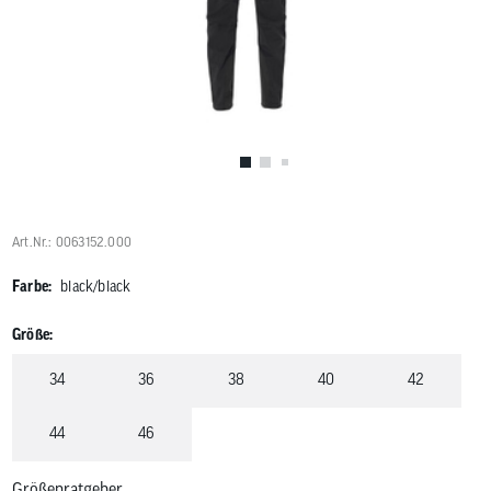
Benutzer
von
Touchgerä
können
Touch-
und
Streichges
verwenden
Art.Nr.: 0063152.000
Farbe:
black/black
Größe:
34
36
38
40
42
44
46
Größenratgeber