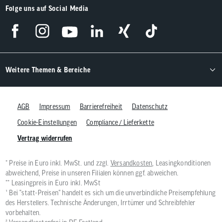
Folge uns auf Social Media
Weitere Themen & Bereiche
AGB
Impressum
Barrierefreiheit
Datenschutz
Cookie-Einstellungen
Compliance / Lieferkette
Vertrag widerrufen
* Preise in Euro inkl. MwSt. und zzgl.
Versandkosten
, Leasingkonditionen
abweichend, Preise in unseren Filialen können ggf. abweichen.
** Leasingpreis in Euro inkl. MwSt
¹ Bei "statt-Preisen" handelt es sich um die unverbindliche Preisempfehlung
des Herstellers. Technische Änderungen, Irrtümer und Schreibfehler
vorbehalten.