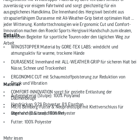
zuverlässig vor eisigem Fahrtwind und sorgt gleichzeitig für ein
ausgeglichenes Handklima. Die Innenhand des Hergiswil besteht aus
strapazierfähigem Durasense mit All-Weather-Grip bietet optimalen Halt bei
jeder Witterung. Komforttechnologien wie Ergonomic Cut und Comfort-
Innovation machen den Roeckl Sports Hergiswil Handschuh zum idealen,
Details
winterlichen Begleiter für sportliche Touren oder den täglichen Weg zur
Arbeit.
WINDSTOPPER Material by GORE-TEX LABS: winddicht und
atmungsaktiv für warme, trockene Hände
DURASENSE Innenhand mit ALL-WEATHER-GRIP für sicheren Halt bei
Nässe, Schnee und Trockenheit
ERGONOMIC CUT mit Schaumstoffpolsterung zur Reduktion von
Druck und Vibration
Material
COMFORT-INNOVATION sorgt für gezielte Entlastung der
Außenmaterial (Stulpe): 100% Polyamid
Daumenbeuge
Handrücken: 92% Polyester, 8% Elasthan
Micro Bemberg-Futter & Neoprenstulpe mit Klettverschluss für
angenehmen Sitz und Komfort
Oberhand (Daumen): 100% Polyester
Futter: 100% Polyester
Innenhand: 100% Polyester
Mehr lesen