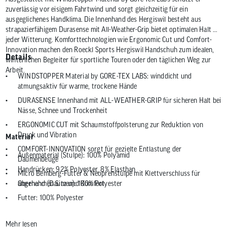
zuverlässig vor eisigem Fahrtwind und sorgt gleichzeitig für ein
ausgeglichenes Handklima. Die Innenhand des Hergiswil besteht aus
strapazierfähigem Durasense mit All-Weather-Grip bietet optimalen Halt bei
jeder Witterung. Komforttechnologien wie Ergonomic Cut und Comfort-
Innovation machen den Roeckl Sports Hergiswil Handschuh zum idealen,
Details
winterlichen Begleiter für sportliche Touren oder den täglichen Weg zur
Arbeit.
WINDSTOPPER Material by GORE-TEX LABS: winddicht und
atmungsaktiv für warme, trockene Hände
DURASENSE Innenhand mit ALL-WEATHER-GRIP für sicheren Halt bei
Nässe, Schnee und Trockenheit
ERGONOMIC CUT mit Schaumstoffpolsterung zur Reduktion von
Druck und Vibration
Material
COMFORT-INNOVATION sorgt für gezielte Entlastung der
Außenmaterial (Stulpe): 100% Polyamid
Daumenbeuge
Handrücken: 92% Polyester, 8% Elasthan
Micro Bemberg-Futter & Neoprenstulpe mit Klettverschluss für
angenehmen Sitz und Komfort
Oberhand (Daumen): 100% Polyester
Futter: 100% Polyester
Innenhand: 100% Polyester
Mehr lesen