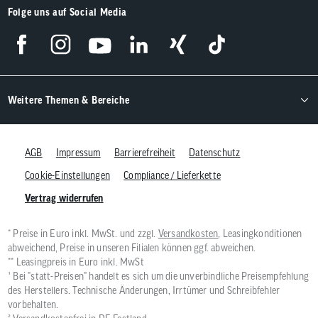
Folge uns auf Social Media
Weitere Themen & Bereiche
AGB
Impressum
Barrierefreiheit
Datenschutz
Cookie-Einstellungen
Compliance / Lieferkette
Vertrag widerrufen
* Preise in Euro inkl. MwSt. und zzgl.
Versandkosten
, Leasingkonditionen
abweichend, Preise in unseren Filialen können ggf. abweichen.
** Leasingpreis in Euro inkl. MwSt
¹ Bei "statt-Preisen" handelt es sich um die unverbindliche Preisempfehlung
des Herstellers. Technische Änderungen, Irrtümer und Schreibfehler
vorbehalten.