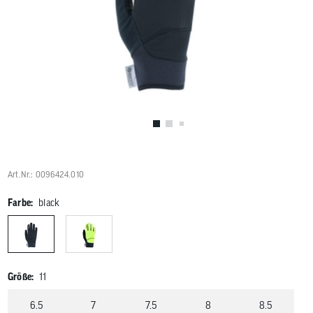
Benutzer
von
Touchgerä
können
Touch-
und
Streichges
verwenden
Art.Nr.: 0096424.010
Farbe:
black
Größe:
11
6.5
7
7.5
8
8.5