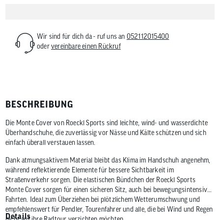
Wir sind für dich da - ruf uns an
052112015400
oder
vereinbare einen Rückruf
BESCHREIBUNG
Die Monte Cover von Roeckl Sports sind leichte, wind- und wasserdichte
Überhandschuhe, die zuverlässig vor Nässe und Kälte schützen und sich
einfach überall verstauen lassen.
Dank atmungsaktivem Material bleibt das Klima im Handschuh angenehm,
während reflektierende Elemente für bessere Sichtbarkeit im
Straßenverkehr sorgen. Die elastischen Bündchen der Roeckl Sports
Monte Cover sorgen für einen sicheren Sitz, auch bei bewegungsintensiven
Fahrten. Ideal zum Überziehen bei plötzlichem Wetterumschwung und
empfehlenswert für Pendler, Tourenfahrer und alle, die bei Wind und Regen
Details
nicht auf ihre Radtour verzichten möchten.