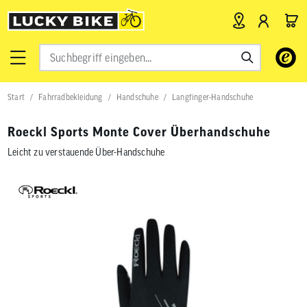
Verwende
die
Pfeile
nach
Start
Fahrradbekleidung
Handschuhe
Langfinger-Handschuhe
oben
und
unten,
Roeckl Sports Monte Cover Überhandschuhe
um
das
Leicht zu verstauende Über-Handschuhe
verfügbar
Ergebnis
auszuwähl
Drücke
die
Eingabetas
um
zum
ausgewähl
Suchergeb
zu
gelangen.