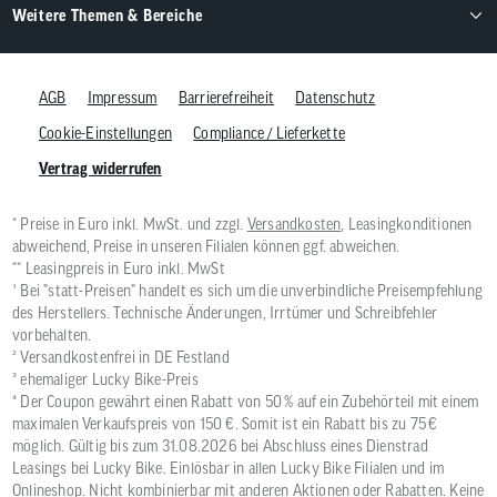
Weitere Themen & Bereiche
AGB
Impressum
Barrierefreiheit
Datenschutz
Cookie-Einstellungen
Compliance / Lieferkette
Vertrag widerrufen
* Preise in Euro inkl. MwSt. und zzgl.
Versandkosten
, Leasingkonditionen
abweichend, Preise in unseren Filialen können ggf. abweichen.
** Leasingpreis in Euro inkl. MwSt
¹ Bei "statt-Preisen" handelt es sich um die unverbindliche Preisempfehlung
des Herstellers. Technische Änderungen, Irrtümer und Schreibfehler
vorbehalten.
² Versandkostenfrei in DE Festland
³ ehemaliger Lucky Bike-Preis
⁴ Der Coupon gewährt einen Rabatt von 50 % auf ein Zubehörteil mit einem
maximalen Verkaufspreis von 150 €. Somit ist ein Rabatt bis zu 75 €
möglich. Gültig bis zum 31.08.2026 bei Abschluss eines Dienstrad
Leasings bei Lucky Bike. Einlösbar in allen Lucky Bike Filialen und im
Onlineshop. Nicht kombinierbar mit anderen Aktionen oder Rabatten. Keine