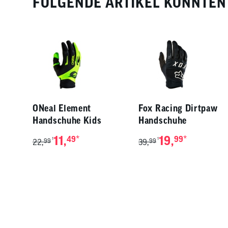
FOLGENDE ARTIKEL KÖNNTEN 
ONeal Element
Fox Racing Dirtpaw
Handschuhe Kids
Handschuhe
11,
*
19,
*
49
99
1
1
22,
99
39,
99