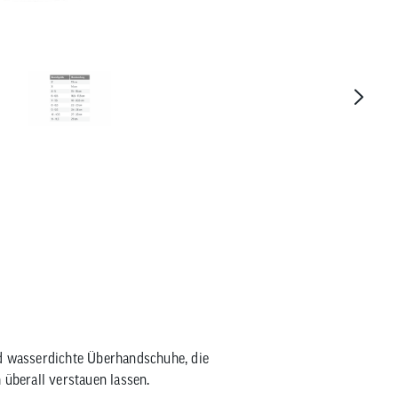
Roeckl Sports Monte Cover Überha
nd wasserdichte Überhandschuhe, die
 überall verstauen lassen.