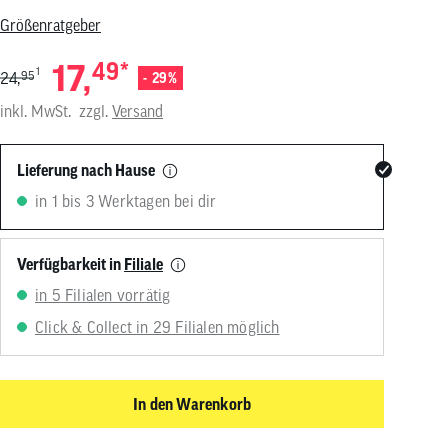
von
Größenratgeber
Touchgeräten
können
17,
49
*
Touch-
1
24,
95
- 29%
und
Streichgesten
inkl. MwSt.
zzgl.
Versand
verwenden.
Lieferung nach Hause
in 1 bis 3 Werktagen bei dir
Verfügbarkeit in
Filiale
in 5 Filialen vorrätig
Click & Collect in 29 Filialen möglich
In den Warenkorb