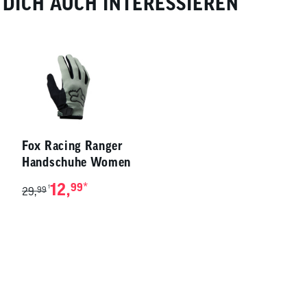
DICH AUCH INTERESSIEREN
Fox Racing Ranger
Handschuhe Women
12,
*
99
1
29,
99