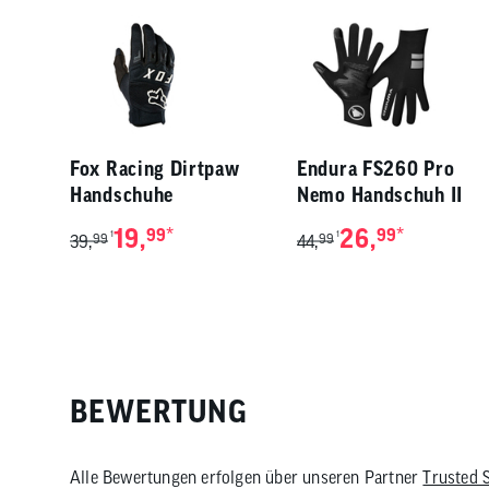
Fox Racing Dirtpaw
Endura FS260 Pro
Handschuhe
Nemo Handschuh II
19,
*
26,
*
99
99
1
1
39,
99
44,
99
BEWERTUNG
Alle Bewertungen erfolgen über unseren Partner
Trusted 