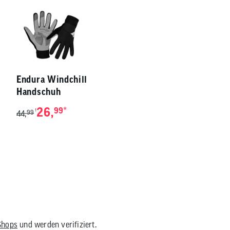
Endura Windchill
Handschuh
26,
*
99
1
44,
99
Shops
und werden verifiziert.