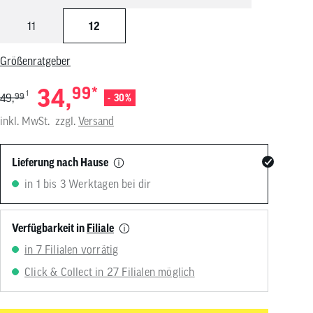
von
Touchgeräten
11
12
können
Touch-
und
Größenratgeber
Streichgesten
verwenden.
34,
99
*
1
49,
99
- 30%
inkl. MwSt.
zzgl.
Versand
Lieferung nach Hause
in 1 bis 3 Werktagen bei dir
Verfügbarkeit in
Filiale
in 7 Filialen vorrätig
Click & Collect in 27 Filialen möglich