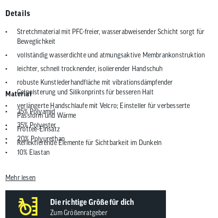
Details
Stretchmaterial mit PFC-freier, wasserabweisender Schicht sorgt für
Beweglichkeit
vollständig wasserdichte und atmungsaktive Membrankonstruktion
leichter, schnell trocknender, isolierender Handschuh
robuste Kunstlederhandfläche mit vibrationsdämpfender
Gelpolsterung und Silikonprints für besseren Halt
Material
verlängerte Handschlaufe mit Velcro; Einsteller für verbesserte
35% Polyamid
Passform und Wärme
35% Polyester
Frottee-Einsatz
20% Polyurethan
Reflektierende Elemente für Sichtbarkeit im Dunkeln
10% Elastan
Mehr lesen
Die richtige Größe für dich
Zum Größenratgeber