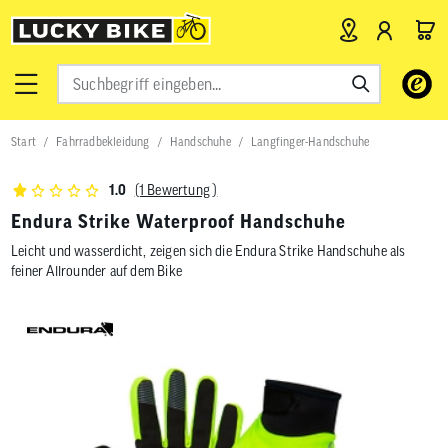
Verwende
die
Pfeile
nach
Start
Fahrradbekleidung
Handschuhe
Langfinger-Handschuhe
oben
und
unten,
(1 Bewertung )
1.0
um
das
Endura Strike Waterproof Handschuhe
verfügbar
Leicht und wasserdicht, zeigen sich die Endura Strike Handschuhe als
Ergebnis
auszuwähl
feiner Allrounder auf dem Bike
Drücke
die
Eingabetas
um
zum
ausgewähl
Suchergeb
zu
gelangen.