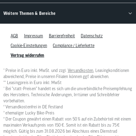
Weitere Themen & Bereiche
AGB
Impressum
Barrierefreiheit
Datenschutz
Cookie-Einstellungen
Compliance / Lieferkette
Vertrag widerrufen
* Preise in Euro inkl. MwSt. und zzgl.
Versandkosten
, Leasingkonditionen
abweichend, Preise in unseren Filialen können ggf. abweichen.
** Leasingpreis in Euro inkl. MwSt
¹ Bei "statt-Preisen" handelt es sich um die unverbindliche Preisempfehlung
des Herstellers. Technische Änderungen, Irrtümer und Schreibfehler
vorbehalten.
² Versandkostenfrei in DE Festland
³ ehemaliger Lucky Bike-Preis
⁴ Der Coupon gewährt einen Rabatt von 50 % auf ein Zubehörteil mit einem
maximalen Verkaufspreis von 150 €. Somit ist ein Rabatt bis zu 75 €
möglich. Gültig bis zum 31.08.2026 bei Abschluss eines Dienstrad