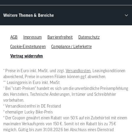
Weitere Themen & Bereiche
AGB
Impressum
Barrierefreiheit
Datenschutz
Cookie-Einstellungen
Compliance / Lieferkette
Vertrag widerrufen
* Preise in Euro inkl. MwSt. und zzgl.
Versandkosten
, Leasingkonditionen
abweichend, Preise in unseren Filialen können ggf. abweichen.
** Leasingpreis in Euro inkl. MwSt
¹ Bei "statt-Preisen" handelt es sich um die unverbindliche Preisempfehlung
des Herstellers. Technische Änderungen, Irrtümer und Schreibfehler
vorbehalten.
² Versandkostenfrei in DE Festland
³ ehemaliger Lucky Bike-Preis
⁴ Der Coupon gewährt einen Rabatt von 50 % auf ein Zubehörteil mit einem
maximalen Verkaufspreis von 150 €. Somit ist ein Rabatt bis zu 75 €
möglich. Gültig bis zum 31.08.2026 bei Abschluss eines Dienstrad