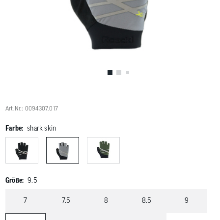
Benutzer
von
Touchgerä
können
Touch-
und
Streichges
verwenden
Art.Nr.: 0094307.017
Farbe:
shark skin
Größe:
9.5
7
7.5
8
8.5
9