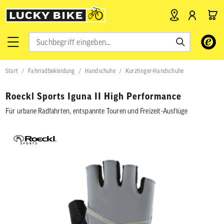
Verwende
die
Pfeile
nach
Start
Fahrradbekleidung
Handschuhe
Kurzfinger-Handschuhe
oben
und
unten,
Roeckl Sports Iguna II High Performance
um
das
Für urbane Radfahrten, entspannte Touren und Freizeit-Ausflüge
verfügbar
Ergebnis
auszuwähl
Drücke
die
Eingabetas
um
zum
ausgewähl
Suchergeb
zu
gelangen.