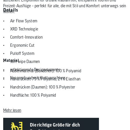
Freizeit-Ausflüge – perfekt für alle, die mit Stil und Komfort unterwegs sein
Details
wollen.
Air Flow System
XRD Technologie
Comfort-Innovation
Ergonomic Cut
Pulloff System
Material
soft wipe Daumen
reflektierende Designelemente
Außenmaterial (Bündchen): 100 % Polyamid
Neoprenbund mit Klettverschluss
Handrücken: 79 % Polyamid; 21 % Elasthan
Handrücken (Daumen): 100 % Polyester
Handfläche: 100 % Polyamid
Mehr lesen
Die richtige Größe für dich