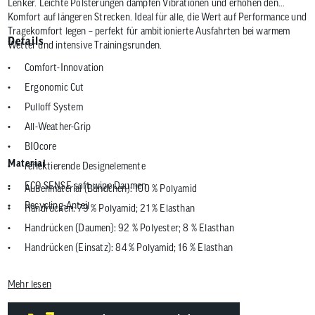
Lenker. Leichte Polsterungen dämpfen Vibrationen und erhöhen den
Komfort auf längeren Strecken. Ideal für alle, die Wert auf Performance und
Tragekomfort legen – perfekt für ambitionierte Ausfahrten bei warmem
Details
Wetter und intensive Trainingsrunden.
Comfort-Innovation
Ergonomic Cut
Pulloff System
All-Weather-Grip
BIOcore
Material
reflektierende Designelemente
ECO.SENSE soft-wipe Daumen
Außenmaterial (Bündchen): 100 % Polyamid
Recycling-Anteil
Handrücken: 79 % Polyamid; 21 % Elasthan
Handrücken (Daumen): 92 % Polyester; 8 % Elasthan
Handrücken (Einsatz): 84 % Polyamid; 16 % Elasthan
Handfläche: 92 % Polyester; 8 % Elasthan
Mehr lesen