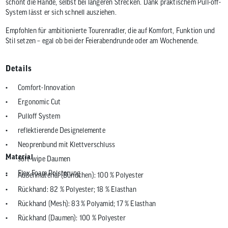
schont die Hände, selbst bei längeren Strecken. Dank praktischem Pull-off-
System lässt er sich schnell ausziehen.
Empfohlen für ambitionierte Tourenradler, die auf Komfort, Funktion und
Stil setzen – egal ob bei der Feierabendrunde oder am Wochenende.
Details
Comfort-Innovation
Ergonomic Cut
Pulloff System
reflektierende Designelemente
Neoprenbund mit Klettverschluss
Material
soft-wipe Daumen
Flex Foam Polsterung
Außenmaterial (Bündchen): 100 % Polyester
Rückhand: 82 % Polyester; 18 % Elasthan
Rückhand (Mesh): 83 % Polyamid; 17 % Elasthan
Rückhand (Daumen): 100 % Polyester