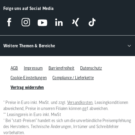
Folge uns auf Social Media
Weitere Themen & Bereiche
AGB
Impressum
Barrierefreiheit
Datenschutz
Cookie-Einstellungen
Compliance / Lieferkette
Vertrag widerrufen
* Preise in Euro inkl. MwSt. und zzgl.
Versandkosten
, Leasingkonditionen
abweichend, Preise in unseren Filialen können ggf. abweichen.
** Leasingpreis in Euro inkl. MwSt
¹ Bei "statt-Preisen" handelt es sich um die unverbindliche Preisempfehlung
des Herstellers. Technische Änderungen, Irrtümer und Schreibfehler
vorbehalten.