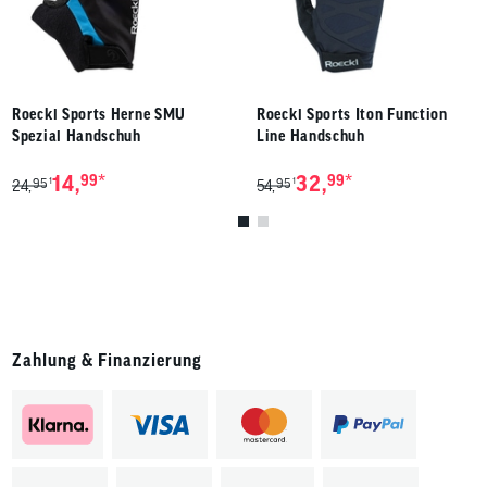
Roeckl Sports Herne SMU
Roeckl Sports Iton Function
Spezial Handschuh
Line Handschuh
*
*
14,
99
32,
99
95
95
1
1
24,
54,
Zahlung & Finanzierung