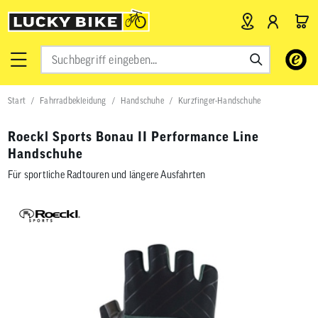
Verwende
die
Pfeile
nach
Start
Fahrradbekleidung
Handschuhe
Kurzfinger-Handschuhe
oben
und
unten,
Roeckl Sports Bonau II Performance Line
um
Handschuhe
das
verfügbar
Für sportliche Radtouren und längere Ausfahrten
Ergebnis
auszuwähl
Drücke
die
Eingabetas
um
zum
ausgewähl
Suchergeb
zu
gelangen.