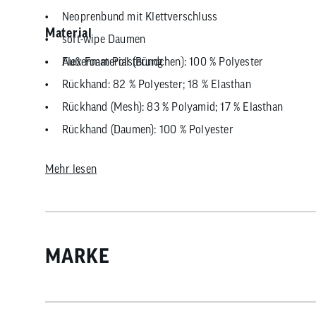
Neoprenbund mit Klettverschluss
Material
soft-wipe Daumen
Flex Foam Polsterung
Außenmaterial (Bündchen): 100 % Polyester
Rückhand: 82 % Polyester; 18 % Elasthan
Rückhand (Mesh): 83 % Polyamid; 17 % Elasthan
Rückhand (Daumen): 100 % Polyester
Handfläche: 100 % Polyamid
Mehr lesen
MARKE