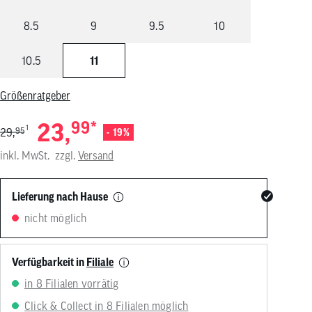
von
Touchgeräten
8.5
9
9.5
10
können
Touch-
und
10.5
11
Streichgesten
verwenden.
Größenratgeber
23,
99
*
1
29,
95
- 19%
inkl. MwSt.
zzgl.
Versand
Lieferung nach Hause
nicht möglich
Verfügbarkeit in
Filiale
in 8 Filialen vorrätig
Click & Collect in 8 Filialen möglich