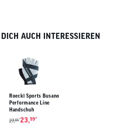
DICH AUCH INTERESSIEREN
Roeckl Sports Busano
Performance Line
Handschuh
23,
*
99
1
27,
95