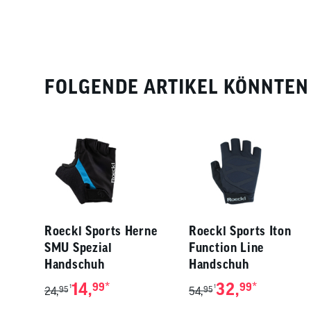
FOLGENDE ARTIKEL KÖNNTEN 
Roeckl Sports Herne
Roeckl Sports Iton
SMU Spezial
Function Line
Handschuh
Handschuh
14,
*
32,
*
99
99
1
1
24,
95
54,
95