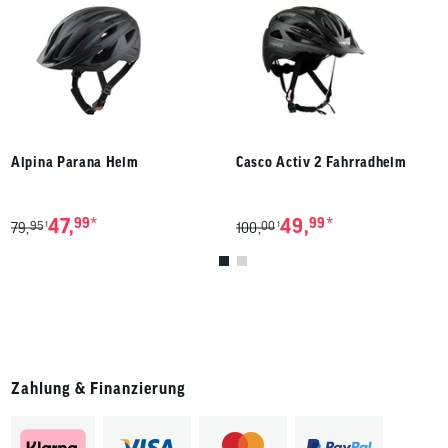
Alpina Parana Helm
Casco Activ 2 Fahrradhelm
*
*
47,
99
49,
99
95
00
1
1
79,
100,
Zahlung & Finanzierung