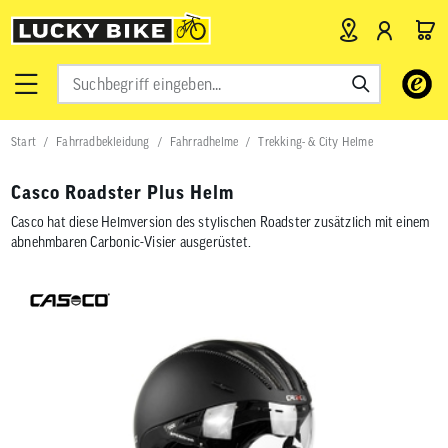
Verwende
die
Pfeile
nach
Start
Fahrradbekleidung
Fahrradhelme
Trekking- & City Helme
oben
und
unten,
Casco Roadster Plus Helm
um
das
Casco hat diese Helmversion des stylischen Roadster zusätzlich mit einem
verfügbar
abnehmbaren Carbonic-Visier ausgerüstet.
Ergebnis
auszuwähl
Drücke
die
Eingabetas
um
zum
ausgewähl
Suchergeb
zu
gelangen.