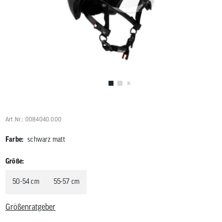
Benutzer
von
Touchgerä
können
Touch-
und
Streichges
verwenden
Art.Nr.: 0084040.000
Farbe:
schwarz matt
Größe:
50-54 cm
55-57 cm
Größenratgeber