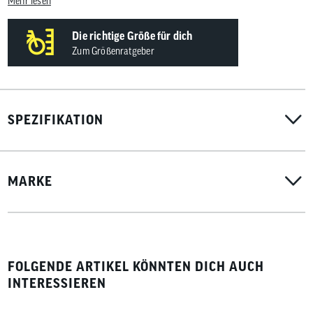
Mehr lesen
Lederoptik-Riemen
erweiterter Schutz im Hinterkopfbereich für mehr Sicherheit
Die richtige Größe für dich
360° Sichtbarkeit durch reflektierende CASCO Streifen
Zum Größenratgeber
integrierter Aluminium-Mesh-Insektenschutz
SPEZIFIKATION
MARKE
FOLGENDE ARTIKEL KÖNNTEN DICH AUCH
INTERESSIEREN