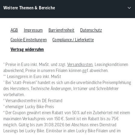
Weitere Themen & Bereiche
AGB
Impressum
Barrierefreiheit
Datenschutz
Cookie-Einstellungen
Compliance / Lieferkette
Vertrag widerrufen
* Preise in Euro inkl. MwSt. und zzgl.
Versandkosten
, Leasingkonditionen
abweichend, Preise in unseren Filialen können ggf. abweichen.
** Leasingpreis in Euro inkl. MwSt
¹ Bei "statt-Preisen" handelt es sich um die unverbindliche Preisempfehlung
des Herstellers. Technische Änderungen, Irrtümer und Schreibfehler
vorbehalten.
² Versandkostenfrei in DE Festland
³ ehemaliger Lucky Bike-Preis
⁴ Der Coupon gewährt einen Rabatt von 50 % auf ein Zubehörteil mit einem
maximalen Verkaufspreis von 150 €. Somit ist ein Rabatt bis zu 75 €
möglich. Gültig bis zum 31.08.2026 bei Abschluss eines Dienstrad
Leasings bei Lucky Bike. Einlösbar in allen Lucky Bike Filialen und im