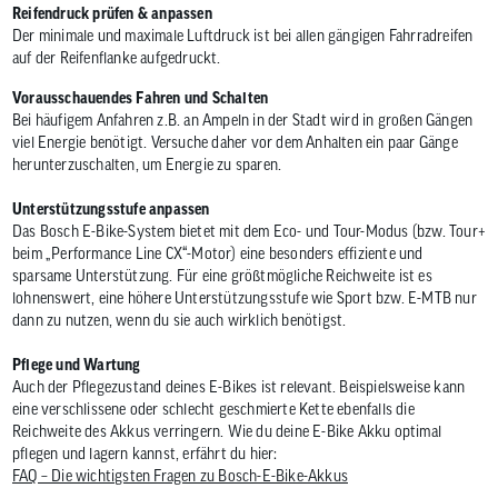
Reifendruck prüfen & anpassen
Der minimale und maximale Luftdruck ist bei allen gängigen Fahrradreifen
auf der Reifenflanke aufgedruckt.
Vorausschauendes Fahren und Schalten
Bei häufigem Anfahren z.B. an Ampeln in der Stadt wird in großen Gängen
viel Energie benötigt. Versuche daher vor dem Anhalten ein paar Gänge
herunterzuschalten, um Energie zu sparen.
Unterstützungsstufe anpassen
Das Bosch E-Bike-System bietet mit dem Eco- und Tour-Modus (bzw. Tour+
beim „Performance Line CX“-Motor) eine besonders effiziente und
sparsame Unterstützung. Für eine größtmögliche Reichweite ist es
lohnenswert, eine höhere Unterstützungsstufe wie Sport bzw. E-MTB nur
dann zu nutzen, wenn du sie auch wirklich benötigst.
Pflege und Wartung
Auch der Pflegezustand deines E-Bikes ist relevant. Beispielsweise kann
eine verschlissene oder schlecht geschmierte Kette ebenfalls die
Reichweite des Akkus verringern. Wie du deine E-Bike Akku optimal
pflegen und lagern kannst, erfährt du hier:
FAQ – Die wichtigsten Fragen zu Bosch-E-Bike-Akkus