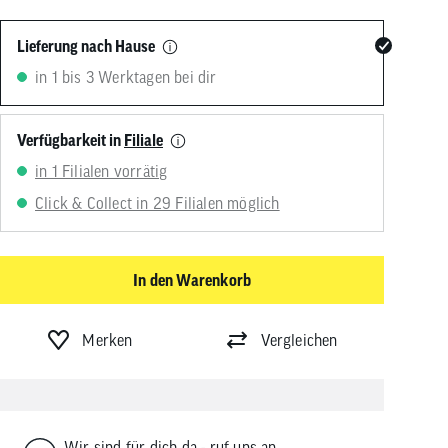
von
Touchgeräten
Lieferung nach Hause
können
Touch-
in 1 bis 3 Werktagen bei dir
und
Streichgesten
verwenden.
Verfügbarkeit in
Filiale
in 1 Filialen vorrätig
Click & Collect in 29 Filialen möglich
In den Warenkorb
Merken
Vergleichen
Wir sind für dich da - ruf uns an