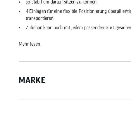
so stabil um darauf sitzen zu können
4 Einlagen für eine flexible Positionierung überall en
transportieren
Zubehör kann auch mit jedem passenden Gurt gesiche
eine Oberrohr-Tasche kann auf der Oberseite der Zubeh
Mehr lesen
Größen jewels passend zu den Rahmengrößen S/M und
MARKE