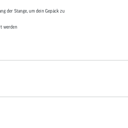
tlang der Stange, um dein Gepäck zu
rt werden
ör-Stange montiert werden (s. Beispielbild)
 L/XL