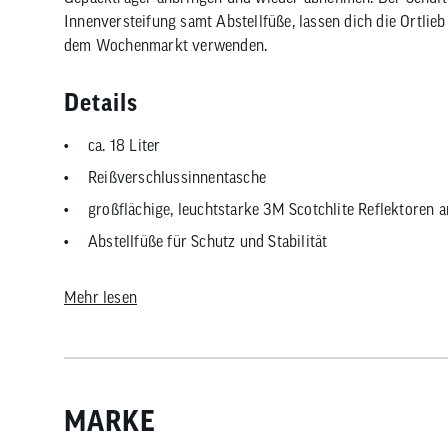
Innenversteifung samt Abstellfüße, lassen dich die Ortli
dem Wochenmarkt verwenden.
Details
ca. 18 Liter
Reißverschlussinnentasche
großflächige, leuchtstarke 3M Scotchlite Reflektoren a
Abstellfüße für Schutz und Stabilität
made in germany
Mehr lesen
magnetischer Schnappverschluss-Deckel zum einhändi
wasserdichtes und abriebfestes Nylongewebe (IP53)
Quick-Lock2.1-System (Sicherer Sitz an Gepäckträger
abnehmbarer Tragegurt
MARKE
Innenversteifung