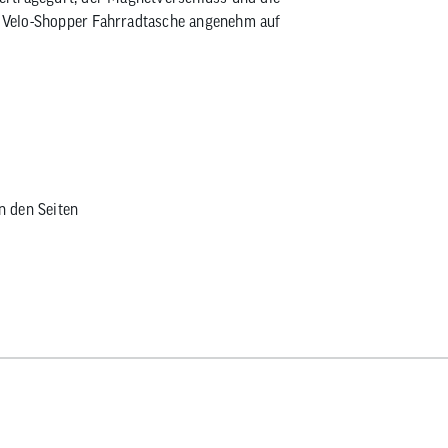
eb Velo-Shopper Fahrradtasche angenehm auf
n den Seiten
gen Öffnen
n mit einem Durchmesser von 8 mm bis 16 mm)