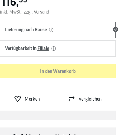
116,
*
von
Touchgeräten
inkl. MwSt.
zzgl.
Versand
können
Touch-
und
Lieferung nach Hause
Streichgesten
verwenden.
Verfügbarkeit in
Filiale
In den Warenkorb
Merken
Vergleichen