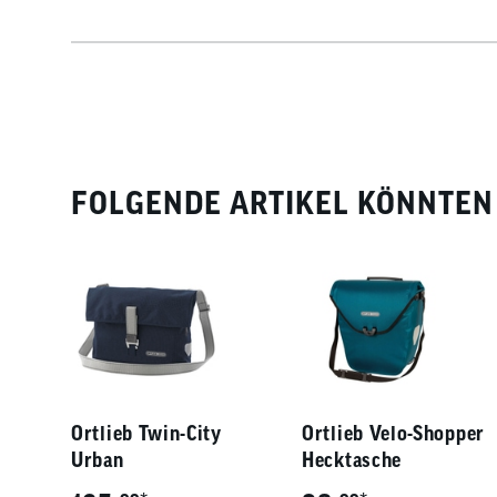
Maße: ca. 39 x 33/22 x17 cm (HxBxT)
ca. 1150 g
maximale Zuladung: 9 kg
FOLGENDE ARTIKEL KÖNNTEN 
Ortlieb Twin-City
Ortlieb Velo-Shopper
Urban
Hecktasche