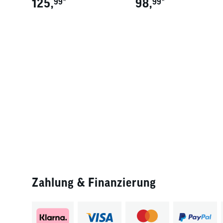
125,
*
98,
*
99
99
Zahlung & Finanzierung