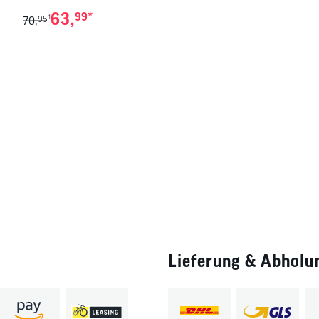
63,
*
99
1
70,
95
Lieferung & Abholu