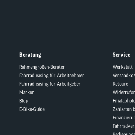
Beratung
Service
Rahmengrößen-Berater
Werkstatt
Fahrradleasing für Arbeitnehmer
Versandkos
Fahrradleasing für Arbeitgeber
Retoure
Marken
Widerrufsr
Blog
Filialabhol
E-Bike-Guide
Zahlarten 
Finanzieru
Fahrradver
Bedienungs