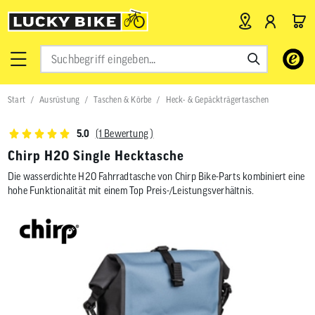
Verwende
die
Pfeile
nach
Start
Ausrüstung
Taschen & Körbe
Heck- & Gepäckträgertaschen
oben
und
unten,
(1 Bewertung )
5.0
um
das
Chirp H2O Single Hecktasche
verfügbar
Die wasserdichte H2O Fahrradtasche von Chirp Bike-Parts kombiniert eine
Ergebnis
auszuwähl
hohe Funktionalität mit einem Top Preis-/Leistungsverhältnis.
Drücke
die
Eingabetas
um
zum
ausgewähl
Suchergeb
zu
gelangen.