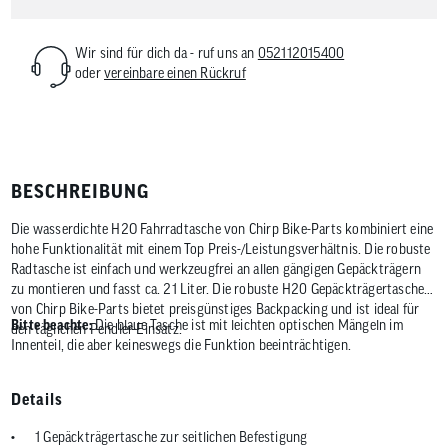
Wir sind für dich da - ruf uns an
052112015400
oder
vereinbare einen Rückruf
BESCHREIBUNG
Die wasserdichte H2O Fahrradtasche von Chirp Bike-Parts kombiniert eine
hohe Funktionalität mit einem Top Preis-/Leistungsverhältnis. Die robuste
Radtasche ist einfach und werkzeugfrei an allen gängigen Gepäckträgern
zu montieren und fasst ca. 21 Liter. Die robuste H20 Gepäckträgertasche
von Chirp Bike-Parts bietet preisgünstiges Backpacking und ist ideal für
Bitte beachte:
Die blaue Tasche ist mit leichten optischen Mängeln im
den täglichen Pendler-Einsatz.
Innenteil, die aber keineswegs die Funktion beeinträchtigen.
Details
1 Gepäckträgertasche zur seitlichen Befestigung