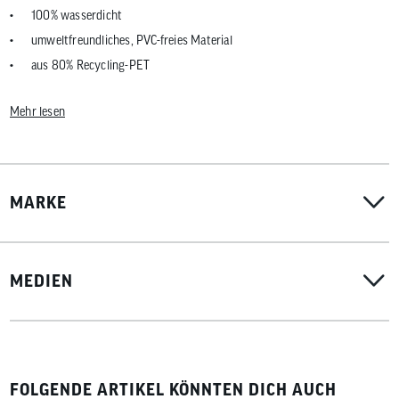
100% wasserdicht
umweltfreundliches, PVC-freies Material
aus 80% Recycling-PET
reflektierende Elemente
Mehr lesen
Befestigungs- und Führungshaken werkzeugfrei einstellbar
Multifunktionsschließung
flexible Trageschlaufen
kleine Innentasche mit Reißverschluss
MARKE
passend für alle gängigen Fahrrad-Gepäckträger
Gesamt-Volumen: ca. 21 Liter
Maße: ca. 40 x 32 x 16 cm
MEDIEN
inklusive Schultergurt mit Schnellverschlüssen und Polster
FOLGENDE ARTIKEL KÖNNTEN DICH AUCH