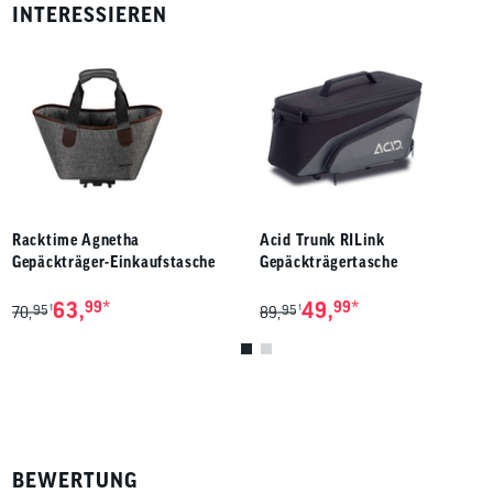
INTERESSIEREN
Racktime Agnetha
Acid Trunk RILink
Gepäckträger-Einkaufstasche
Gepäckträgertasche
*
*
63,
99
49,
99
95
95
1
1
70,
89,
BEWERTUNG