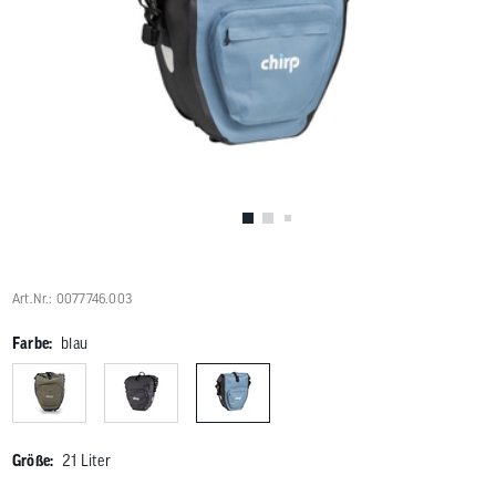
Benutzer
von
Touchgerä
können
Touch-
und
Streichges
verwenden
Art.Nr.: 0077746.003
Farbe:
blau
Größe:
21 Liter